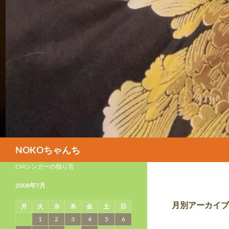
検
NOKOちゃんち
索
CMシンガーの独り言
2008年7月
月別アーカイブ: 
月
火
水
木
金
土
日
1
2
3
4
5
6