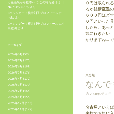
万座温泉から松本へ
に
この待ち受けは… |
０円は取られる
NOKOちゃんち
より
るか結構至難の
CMシンガー：横井則子プロフィール
に
６００円ほどす
noko
より
０円といった具
CMシンガー：横井則子プロフィール
に
中
したら、あっと
島敏明
より
観に行きたい！
かりますね…（苦笑
アーカイブ
2026年8月
(52)
2026年7月
(175)
2026年6月
(199)
2026年5月
(176)
未分類
2026年4月
(172)
なんで
2026年3月
(170)
2026年2月
(166)
2008年7月30日
2026年1月
(156)
2025年12月
(155)
名古屋といえば
2025年11月
(177)
来坊でお気に入