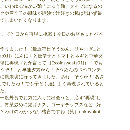
。いわゆる温かい麺「にゅう麺」タイプになるの
クや唐辛子の風味が絶妙で汁好きの私は思わず最
てしまいたくなります。
そこで昨日から再現に挑戦！今日のお昼もまたペペ
作りました！（最近毎日そうめん、ひやむぎ…と
weat01]）にんにくと唐辛子とトマトとネギと中華ダ
再現（とか言って…[E:coldsweats01]）！でも
うぞ！…と早速夕方から「そうめんのペペロンチ
に風来坊に行ってきました。あれ！そうか！“あさ
んでしたね！でも子ども達はよく再現されていると
た。
一度外食でお気に入りに出会うと、必ず“再現”し
。青菜炒めに揚げナス、ゴーヤチップスなど…好
わけのわからない格言ですね（笑）nokoyokoi