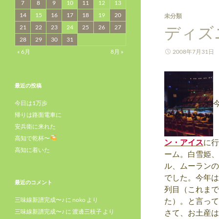
7
8
9
10
11
12
13
14
15
16
17
18
19
20
未分類
ディズ
21
22
23
24
25
26
27
28
29
30
31
« 6月
8月 »
2008年7月31日
最近の投稿
今日は1万歩
帰りは路面電車に
安兵衛に来れた
高知で乾杯〜
ン・アイス
に行
高知に着いた
ーム。白雪姫、
ル、ムーランの
でした。今年は
最近のコメント
列目（これまで
三味線新譜完成〜♪
に
noko
より
た）。と言って
三味線新譜完成〜♪
に
渡邊三枝子
より
さて、お土産は