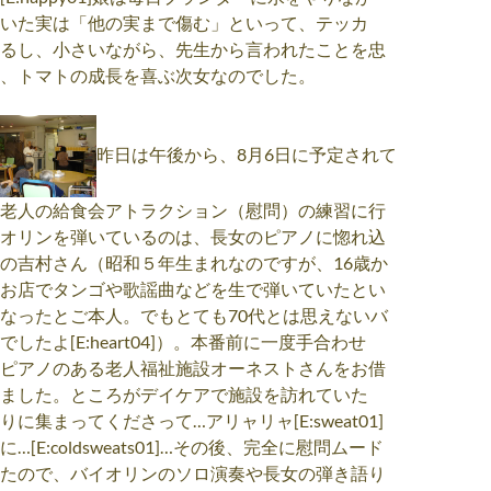
いた実は「他の実まで傷む」といって、テッカ
るし、小さいながら、先生から言われたことを忠
、トマトの成長を喜ぶ次女なのでした。
昨日は午後から、8月6日に予定されて
老人の給食会アトラクション（慰問）の練習に行
オリンを弾いているのは、長女のピアノに惚れ込
の吉村さん（昭和５年生まれなのですが、16歳か
お店でタンゴや歌謡曲などを生で弾いていたとい
なったとご本人。でもとても70代とは思えないバ
したよ[E:heart04]）。本番前に一度手合わせ
ピアノのある老人福祉施設オーネストさんをお借
ました。ところがデイケアで施設を訪れていた
に集まってくださって…アリャリャ[E:sweat01]
[E:coldsweats01]…その後、完全に慰問ムード
たので、バイオリンのソロ演奏や長女の弾き語り