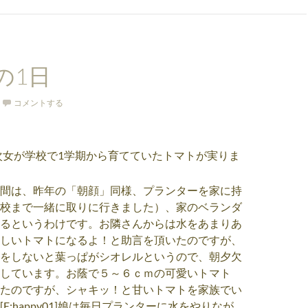
の1日
コメントする
次女が学校で1学期から育てていたトマトが実りま
間は、昨年の「朝顔」同様、プランターを家に持
校まで一緒に取りに行きました）、家のベランダ
るというわけです。お隣さんからは水をあまりあ
しいトマトになるよ！と助言を頂いたのですが、
をしないと葉っぱがシオレルというので、朝夕欠
しています。お蔭で５～６ｃｍの可愛いトマト
たのですが、シャキッ！と甘いトマトを家族でい
E:happy01]娘は毎日プランターに水をやりなが