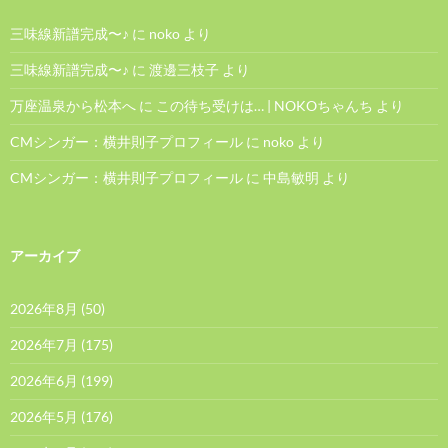
三味線新譜完成〜♪
に
noko
より
三味線新譜完成〜♪
に
渡邊三枝子
より
万座温泉から松本へ
に
この待ち受けは… | NOKOちゃんち
より
CMシンガー：横井則子プロフィール
に
noko
より
CMシンガー：横井則子プロフィール
に
中島敏明
より
アーカイブ
2026年8月
(50)
2026年7月
(175)
2026年6月
(199)
2026年5月
(176)