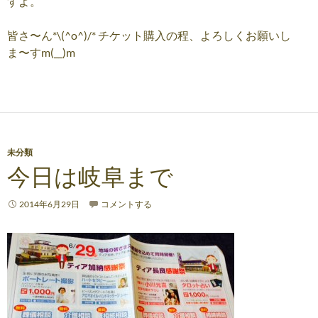
すよ。
皆さ〜ん*\(^o^)/* チケット購入の程、よろしくお願いし
ま〜すm(__)m
未分類
今日は岐阜まで
2014年6月29日
コメントする