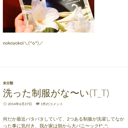
nokoyokoi＼(^o^)／
未分類
洗った制服がな〜い(T_T)
2014年6月27日
1件のコメント
何だか最近バタバタしていて、2つある制服が洗濯してなか
った事に気付き、我が家は朝から大パニ〜ックf^_^;