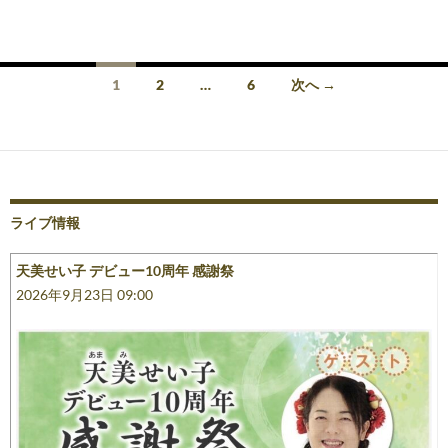
投
1
2
…
6
次へ →
稿
ナ
ビ
ゲ
ライブ情報
ー
天美せい子 デビュー10周年 感謝祭
シ
2026年9月23日 09:00
ョ
ン