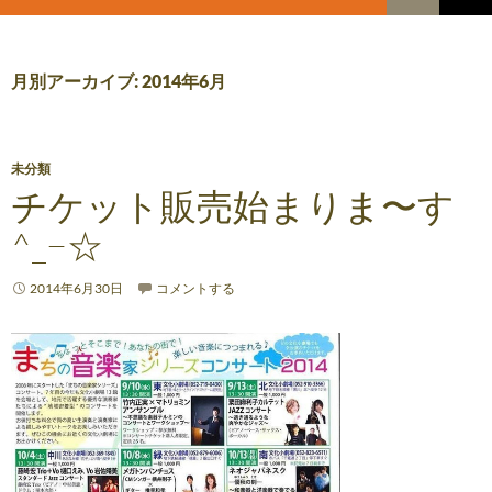
索
コ
メ
ン
テ
イ
ン
月別アーカイブ: 2014年6月
ツ
ン
へ
メ
ス
キ
未分類
ニ
ッ
チケット販売始まりま〜す
プ
ュ
^_−☆
ー
2014年6月30日
コメントする