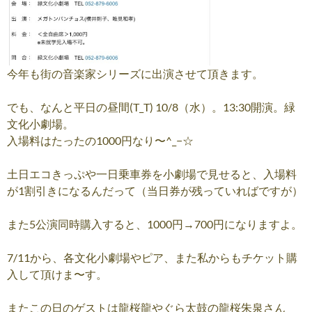
今年も街の音楽家シリーズに出演させて頂きます。
でも、なんと平日の昼間(T_T) 10/8（水）。13:30開演。緑
文化小劇場。
入場料はたったの1000円なり〜^_−☆
土日エコきっぷや一日乗車券を小劇場で見せると、入場料
が1割引きになるんだって（当日券が残っていればですが）
また5公演同時購入すると、1000円→700円になりますよ。
7/11から、各文化小劇場やピア、また私からもチケット購
入して頂けま〜す。
またこの日のゲストは龍桜龍やぐら太鼓の龍桜朱泉さん