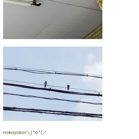
nokoyokoi＼(^o^)／