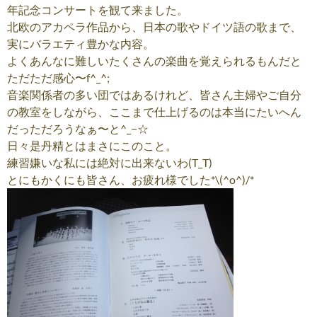
年記念コンサートを観て来ました。
北欧のアカペラ作品から、日本の歌やドイツ語の歌まで、
実にバラエティ豊かな内容。
よくあんなに難しいたくさんの楽曲を覚えられるもんだと
ただただ感心〜f^_^;
音楽関係者の多い団ではあるけれど、皆さん主婦やご自分
の教室をしながら、ここまで仕上げるのは本当にたいへん
だっただろうなぁ〜と^_−☆
日々是丹精とはまさにこのこと。
練習嫌いな私には絶対に出来ないわ(T_T)
とにもかくにも皆さん、お疲れ様でした*\(^o^)/*