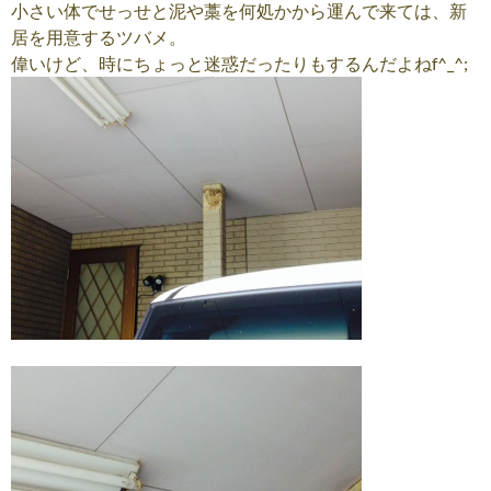
小さい体でせっせと泥や藁を何処かから運んで来ては、新
居を用意するツバメ。
偉いけど、時にちょっと迷惑だったりもするんだよねf^_^;