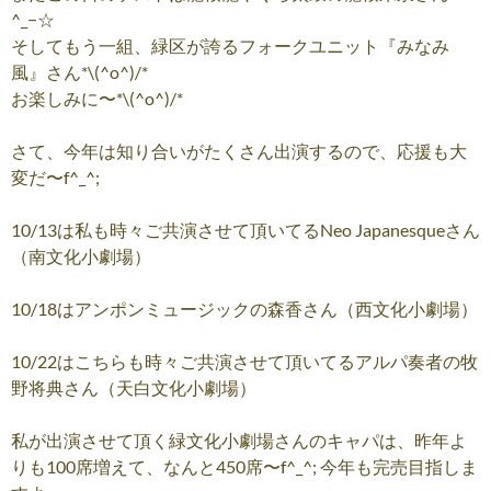
^_−☆
そしてもう一組、緑区が誇るフォークユニット『みなみ
風』さん*\(^o^)/*
お楽しみに〜*\(^o^)/*
さて、今年は知り合いがたくさん出演するので、応援も大
変だ〜f^_^;
10/13は私も時々ご共演させて頂いてるNeo Japanesqueさん
（南文化小劇場）
10/18はアンポンミュージックの森香さん（西文化小劇場）
10/22はこちらも時々ご共演させて頂いてるアルパ奏者の牧
野将典さん（天白文化小劇場）
私が出演させて頂く緑文化小劇場さんのキャパは、昨年よ
りも100席増えて、なんと450席〜f^_^; 今年も完売目指しま