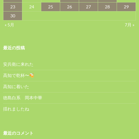
23
24
25
26
27
28
29
30
« 5月
7月 »
最近の投稿
安兵衛に来れた
高知で乾杯〜
高知に着いた
徳島白系 岡本中華
揺れましたね
最近のコメント