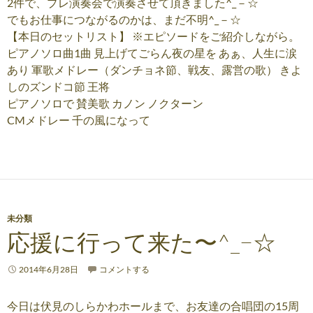
2件で、プレ演奏会で演奏させて頂きました^_－☆
でもお仕事につながるのかは、まだ不明^_－☆
【本日のセットリスト】 ※エピソードをご紹介しながら。
ピアノソロ曲1曲 見上げてごらん夜の星を あぁ、人生に涙
あり 軍歌メドレー（ダンチョネ節、戦友、露営の歌） きよ
しのズンドコ節 王将
ピアノソロで 賛美歌 カノン ノクターン
CMメドレー 千の風になって
未分類
応援に行って来た〜^_−☆
2014年6月28日
コメントする
今日は伏見のしらかわホールまで、お友達の合唱団の15周