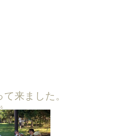
って来ました。
る