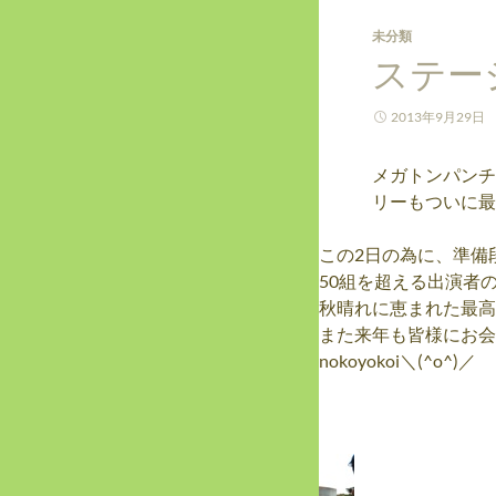
未分類
ステージ
2013年9月29日
メガトンパンチ
リーもついに最
この2日の為に、準備
50組を超える出演者
秋晴れに恵まれた最高に楽
また来年も皆様にお会
nokoyokoi＼(^o^)／