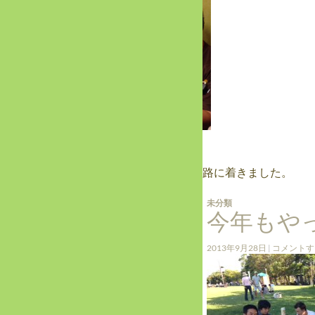
やはりここでもお座敷ライブ〜^_−☆
みんなお疲れ様〜σ(^_^;)
この後、眠さと闘いながら、ゆっくり帰路に着きました。
未分類
今年もや
2013年9月28日
コメントす