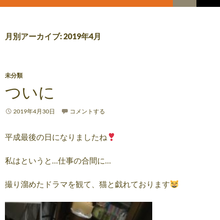
索
コ
メ
ン
テ
イ
ン
月別アーカイブ: 2019年4月
ツ
ン
へ
メ
ス
キ
未分類
ニ
ッ
ついに
プ
ュ
2019年4月30日
コメントする
ー
平成最後の日になりましたね
私はというと…仕事の合間に…
撮り溜めたドラマを観て、猫と戯れております