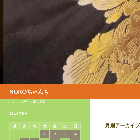
検
NOKOちゃんち
索
CMシンガーの独り言
2013年8月
月別アーカイブ: 
月
火
水
木
金
土
日
1
2
3
4