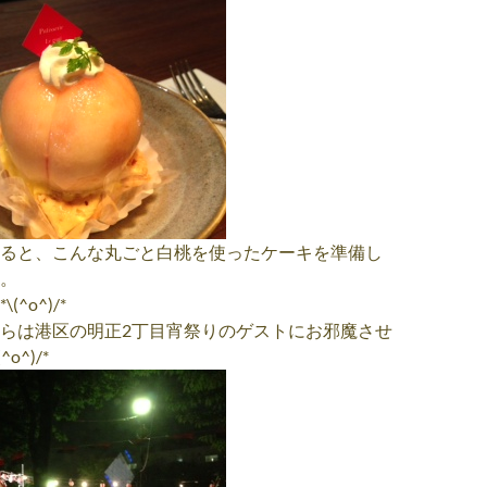
ると、こんな丸ごと白桃を使ったケーキを準備し
。
^o^)/*
らは港区の明正2丁目宵祭りのゲストにお邪魔させ
o^)/*