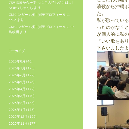
万座温泉から松本へ
に
この待ち受けは… |
演歌から沖縄ポ
NOKOちゃんち
より
た。
CMシンガー：横井則子プロフィール
に
私が歌っている
noko
より
ったのかな？と
CMシンガー：横井則子プロフィール
に
中
島敏明
より
が個人的に私の
『いい歌をあり
下さいましたよ
アーカイブ
2026年8月
(48)
2026年7月
(175)
2026年6月
(199)
2026年5月
(176)
2026年4月
(172)
2026年3月
(170)
2026年2月
(166)
2026年1月
(156)
2025年12月
(155)
2025年11月
(177)