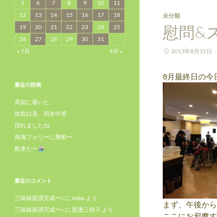
5
6
7
8
9
10
11
12
13
14
15
16
17
18
未分類
慰問&ス
19
20
21
22
23
24
25
26
27
28
29
30
31
« 7月
9月 »
2013年8月31日
8月最終日の今
最近の投稿
高知に着いた
徳島白系 岡本中華
揺れましたね
南海フェリーに乗船〜
船来た〜
最近のコメント
三味線新譜完成〜♪
に
noko
より
まず、午後から
三味線新譜完成〜♪
に
渡邊三枝子
より
ここにお邪魔す