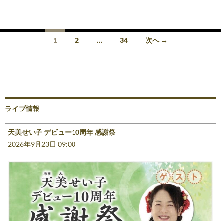
投
1
2
…
34
次へ →
稿
ナ
ビ
ゲ
ライブ情報
ー
天美せい子 デビュー10周年 感謝祭
シ
2026年9月23日 09:00
ョ
ン