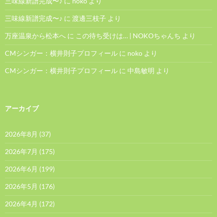
三味線新譜完成〜♪
に
noko
より
三味線新譜完成〜♪
に
渡邊三枝子
より
万座温泉から松本へ
に
この待ち受けは… | NOKOちゃんち
より
CMシンガー：横井則子プロフィール
に
noko
より
CMシンガー：横井則子プロフィール
に
中島敏明
より
アーカイブ
2026年8月
(37)
2026年7月
(175)
2026年6月
(199)
2026年5月
(176)
2026年4月
(172)