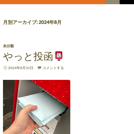
索
コ
メ
ン
テ
イ
ン
月別アーカイブ: 2024年8月
ツ
ン
へ
メ
ス
キ
未分類
ニ
ッ
やっと投函
プ
ュ
2024年8月31日
コメントする
ー