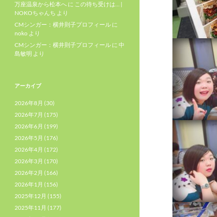
万座温泉から松本へ
に
この待ち受けは… |
NOKOちゃんち
より
CMシンガー：横井則子プロフィール
に
noko
より
CMシンガー：横井則子プロフィール
に
中
島敏明
より
アーカイブ
2026年8月
(30)
2026年7月
(175)
2026年6月
(199)
2026年5月
(176)
2026年4月
(172)
2026年3月
(170)
2026年2月
(166)
2026年1月
(156)
2025年12月
(155)
2025年11月
(177)