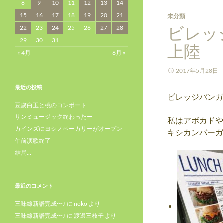
8
9
10
11
12
13
14
15
16
17
18
19
20
21
未分類
ビレッ
22
23
24
25
26
27
28
29
30
31
上陸
« 4月
6月 »
2017年5月28日
最近の投稿
ビレッジバンガー
豆腐白玉と桃のコンポート
サンミュージック終わったー
私はアボカドや
カインズにヨシノベーカリーがオープン
キシカンバーガ
午前演歌終了
結局…
最近のコメント
三味線新譜完成〜♪
に
noko
より
三味線新譜完成〜♪
に
渡邊三枝子
より