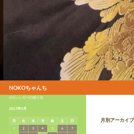
検
NOKOちゃんち
索
CMシンガーの独り言
2017年5月
月別アーカイブ: 
月
火
水
木
金
土
日
1
2
3
4
5
6
7