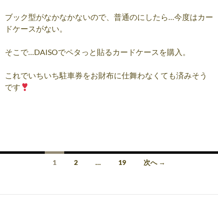
ブック型がなかなかないので、普通のにしたら…今度はカー
ドケースがない。
そこで…DAISOでペタっと貼るカードケースを購入。
これでいちいち駐車券をお財布に仕舞わなくても済みそう
です
投
1
2
…
19
次へ →
稿
ナ
ビ