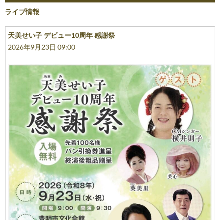
ゲ
ライブ情報
ー
天美せい子 デビュー10周年 感謝祭
シ
2026年9月23日 09:00
ョ
ン