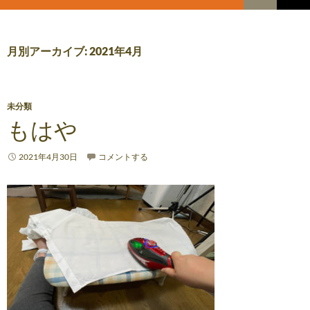
索
コ
メ
ン
テ
イ
ン
月別アーカイブ: 2021年4月
ツ
ン
へ
メ
ス
キ
未分類
ニ
ッ
もはや
プ
ュ
2021年4月30日
コメントする
ー