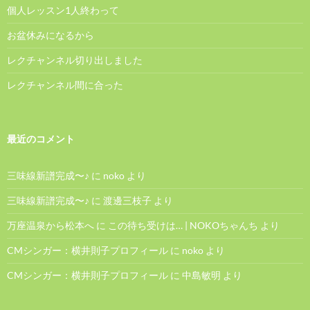
個人レッスン1人終わって
お盆休みになるから
レクチャンネル切り出しました
レクチャンネル間に合った
最近のコメント
三味線新譜完成〜♪
に
noko
より
三味線新譜完成〜♪
に
渡邊三枝子
より
万座温泉から松本へ
に
この待ち受けは… | NOKOちゃんち
より
CMシンガー：横井則子プロフィール
に
noko
より
CMシンガー：横井則子プロフィール
に
中島敏明
より