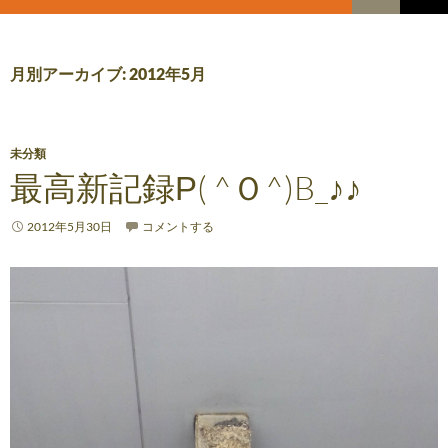
索
コ
メ
ン
テ
イ
ン
月別アーカイブ: 2012年5月
ツ
ン
へ
メ
ス
キ
未分類
ニ
ッ
最高新記録Ρ( ^Ｏ^)B_♪♪
プ
ュ
2012年5月30日
コメントする
ー