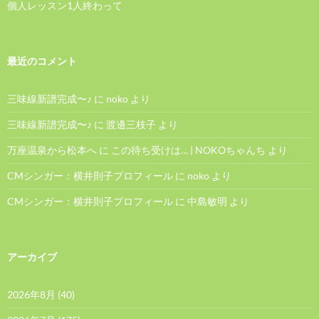
個人レッスン1人終わって
最近のコメント
三味線新譜完成〜♪
に
noko
より
三味線新譜完成〜♪
に
渡邊三枝子
より
万座温泉から松本へ
に
この待ち受けは… | NOKOちゃんち
より
CMシンガー：横井則子プロフィール
に
noko
より
CMシンガー：横井則子プロフィール
に
中島敏明
より
アーカイブ
2026年8月
(40)