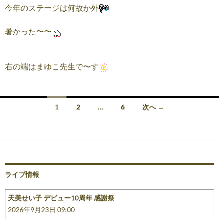
今年のステージは何故か外
暑かった〜〜
右の端はまゆこ先生で〜す
投
1
2
…
6
次へ →
稿
ナ
ビ
ゲ
ライブ情報
ー
天美せい子 デビュー10周年 感謝祭
シ
2026年9月23日 09:00