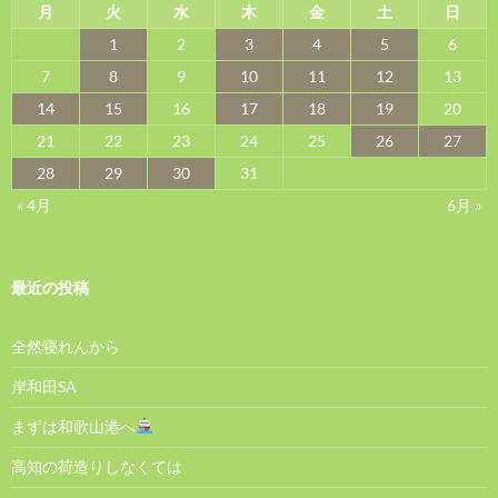
月
火
水
木
金
土
日
1
2
3
4
5
6
7
8
9
10
11
12
13
14
15
16
17
18
19
20
21
22
23
24
25
26
27
28
29
30
31
« 4月
6月 »
最近の投稿
全然寝れんから
岸和田SA
まずは和歌山港へ
高知の荷造りしなくては