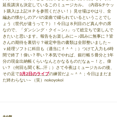
延長講演も決定しているこのミュージカル。（内容&チケッ
ト購入は上記ＨＰを参照ください！）見せ場はやはり、全
編あの懐かしのアバの楽曲で綴られているということでし
ょう（世代が違うって？）！今日は８列目のど真ん中の席
なので、「ダンシング・クイ～ン♪」って総立ちで楽しんで
きたいと思います。報告をお楽しみに～♪因みに無事に？皆
さんの期待を裏切り？確定申告の書類は全部整いました～
ｖ経理ソフトに科目も（適当にｆ＾＾；）つけて入力も6時
間で終了！偉い？早い？本気でやれば、銀行帳５冊分と1年
分の現金出納帳くらいなんとかなるものだなぁ～！と。偉
い？（何回も聞く私…汗；）さて今夜はミュージカルの後、
その足で
3月2日のライブ
の練習だよ～＾＾；今日はまだま
だ終わらない～（笑）nokoyokoi
未分類