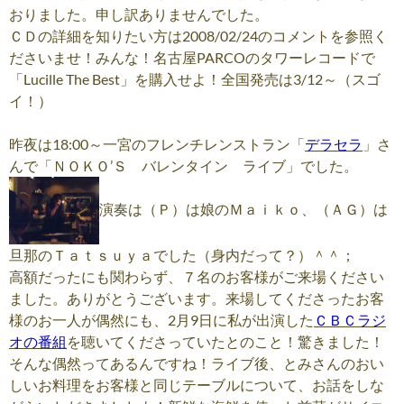
おりました。申し訳ありませんでした。
ＣＤの詳細を知りたい方は2008/02/24のコメントを参照く
ださいませ！みんな！名古屋PARCOのタワーレコードで
「Lucille The Best」を購入せよ！全国発売は3/12～（スゴ
イ！）
昨夜は18:00～一宮のフレンチレンストラン「
デラセラ
」さ
んで「ＮＯＫＯ’Ｓ バレンタイン ライブ」でした。
演奏は（Ｐ）は娘のＭａｉｋｏ、（ＡＧ）は
旦那のＴａｔｓｕｙａでした（身内だって？）＾＾；
高額だったにも関わらず、７名のお客様がご来場ください
ました。ありがとうございます。来場してくださったお客
様のお一人が偶然にも、2月9日に私が出演した
ＣＢＣラジ
オの番組
を聴いてくださっていたとのこと！驚きました！
そんな偶然ってあるんですね！ライブ後、とみさんのおい
しいお料理をお客様と同じテーブルについて、お話をしな