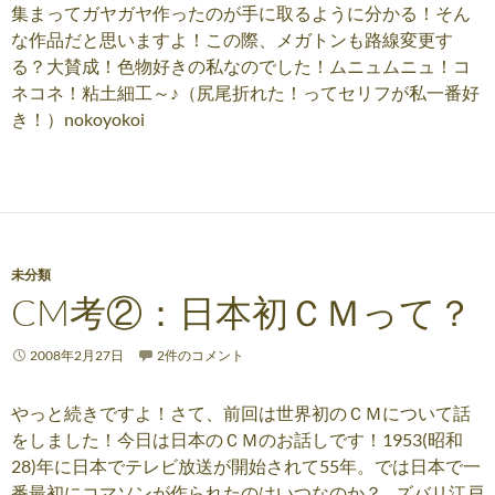
集まってガヤガヤ作ったのが手に取るように分かる！そん
な作品だと思いますよ！この際、メガトンも路線変更す
る？大賛成！色物好きの私なのでした！ムニュムニュ！コ
ネコネ！粘土細工～♪（尻尾折れた！ってセリフが私一番好
き！）nokoyokoi
未分類
CM考②：日本初ＣＭって？
2008年2月27日
2件のコメント
やっと続きですよ！さて、前回は世界初のＣＭについて話
をしました！今日は日本のＣＭのお話しです！1953(昭和
28)年に日本でテレビ放送が開始されて55年。では日本で一
番最初にコマソンが作られたのはいつなのか？…ズバリ江戸