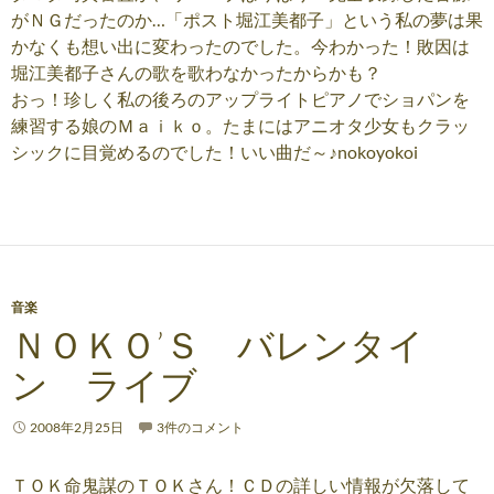
がＮＧだったのか…「ポスト堀江美都子」という私の夢は果
かなくも想い出に変わったのでした。今わかった！敗因は
堀江美都子さんの歌を歌わなかったからかも？
おっ！珍しく私の後ろのアップライトピアノでショパンを
練習する娘のＭａｉｋｏ。たまにはアニオタ少女もクラッ
シックに目覚めるのでした！いい曲だ～♪nokoyokoi
音楽
ＮＯＫＯ’Ｓ バレンタイ
ン ライブ
2008年2月25日
3件のコメント
ＴＯＫ命鬼謀のＴＯＫさん！ＣＤの詳しい情報が欠落して