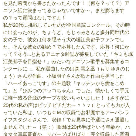
を見た瞬間から書きたかったんです！（何を？って？）ア
ニソン話に決まってるじゃないですか～。まだ膨らます
の？って質問はなしですよ！
私が20代に挑戦していたのが全国童謡コンクール。その時
に出会ったのが、ちょうど、もじゃみさんと多分同世代の
女の子で、彼女は何を隠そう大の堀江美都子ファンでし
た。そんな彼女の勧め？で応募したんです、応募！何にか
って？そう…とあるアニオタ雑誌が募集していた「キミも堀
江美都子を目指せ！」みたいなアニソン歌手を募集するコ
ンクールに…。私が選曲したのは森 雪之丞（もり ゆきのじ
ょう）さんが作曲、小坂明子さんが歌と作曲を担当した
「ハーイあっこです」の主題歌『キッチンから愛をこめ
て』と『ひみつのアッコちゃん』でした。懐かしくて手元
に唯一残る音源のテープを聴いちゃいました！（さすがに
20代の私の声はピッチピチだわ～＾＾ｖ）とっても力が入
っていた私は、いつもＣＭの収録でお邪魔するアーバンラ
イフスタジオさんで、収録！でも見事に予選にさえ通過し
ませんでした～（笑；）敗因は20代半ばという年齢か、ハ
タマタ写真審査か、リバーブばりばり！完全収録した音源