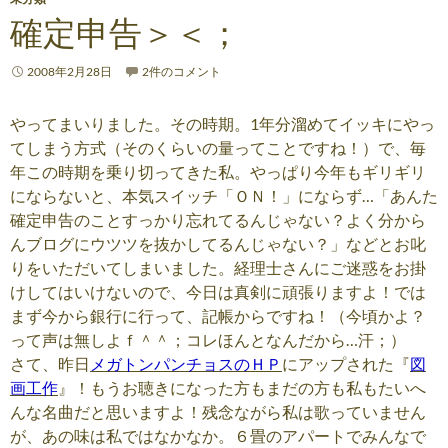
確定申告＞＜；
2008年2月28日
2件のコメント
やってまいりました。その時期。1年分溜めてイッキにやっ
てしまう方式（そのくらいの量ってことですね！）で、毎
年この時期を乗り切ってきた私。やっぱり今年もギリギリ
にならないと、本気スイッチ「ＯＮ！」にならず…「あんた
確定申告のことすっかり忘れてるんじゃない？よく分から
んブログにウツツを抜かしてるんじゃない？」などとお叱
りをいただいてしまいました。経理士さんにご迷惑をお掛
けしてはいけないので、今日は真剣に頑張りますよ！では
まず今から銀行に行って、記帳からですね！（今頃かよ？
って声は無しよｆ＾＾；コレほんとなんだから…汗；）
さて、昨日
メガトンパンチョスのＨＰ
にアップされた『
図
画工作
』！もうお聴きになった方もまだの方も私もたいへ
んな名曲だと思いますよ！残念ながら私は歌っていません
が、あの味は私ではなかなか。６畳のアパートでみんなで