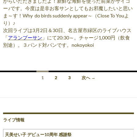
がらいただきましたよ！新鮮な海鮮を使った前菜がサイコ
ー♪です。今度は是非お客サンとしてもお邪魔したいと思い
ま～す！Why do birds suddenly appear～（Close To Youよ
り）♪
次回ライブは3月2日＆30日、名古屋市緑区のライブハウス
「
アランプーサン
」にて20:30～。チャージ1,000円（飲食
別途）。３バンド対バンです。nokoyokoi
投
1
2
3
次へ →
稿
ナ
ビ
ゲ
ライブ情報
ー
天美せい子 デビュー10周年 感謝祭