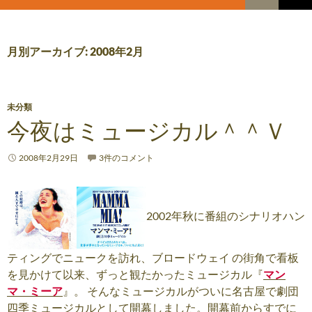
索
コ
メ
ン
テ
イ
ン
月別アーカイブ: 2008年2月
ツ
ン
へ
メ
ス
キ
未分類
ニ
ッ
今夜はミュージカル＾＾Ｖ
プ
ュ
2008年2月29日
3件のコメント
ー
2002年秋に番組のシナリオハン
ティングでニュークを訪れ、ブロードウェイ の街角で看板
を見かけて以来、ずっと観たかったミュージカル『
マン
マ・ミーア
』。 そんなミュージカルがついに名古屋で劇団
四季ミュージカルとして開幕しました。開幕前からすでに