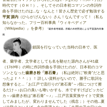
時代です（ＯＨ！）。そしてその日本初コマソンの作詞作
曲を手掛けたのは…な・なんと！皆さん歴史で必ず勉強する
平賀 源内
（ひらが げんない）さん！なんですって！（私も
知らなかった。フリー百科事典『ウィキペディア
（Wikipedia）』を参考）
『戯作者考補遺』所載の木村黙老による平賀源内肖像
画
鎖国を行なっていた当時の日本で、医
者、蘭学者、文学者としても名を馳せた源内さんが41歳
（1769年）の時に作詞作曲を手掛けたのが、日本初のコマ
ソンとなった
歯磨き粉
「漱石膏」
（私は絶対に“軟膏”だと思
ったよｆ＾＾；）！ 詳しい資料がないので、勝手に歌詞を
想像すると…「お江戸で流行りの“漱石膏”～♪指につけて擦
るだけ～♪お口の臭いも喰いかすも、水ですすげばピッカピ
カ～♪歯磨き粉は“漱石膏”～♪」…江戸言葉変換サイトで変換
してみましたが、変わりませんでした（残念；）その他…夏
バテ防止といえば、今や常識となった「土用の丑の日にウ