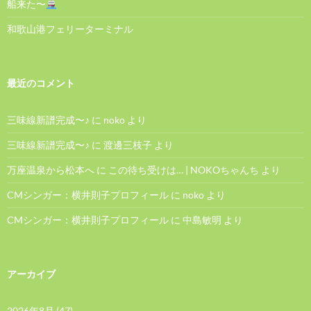
船来た〜
和歌山港フェリーターミナル
最近のコメント
三味線新譜完成〜♪
に
noko
より
三味線新譜完成〜♪
に
渡邊三枝子
より
万座温泉から松本へ
に
この待ち受けは… | NOKOちゃんち
より
CMシンガー：横井則子プロフィール
に
noko
より
CMシンガー：横井則子プロフィール
に
中島敏明
より
アーカイブ
2026年8月
(47)