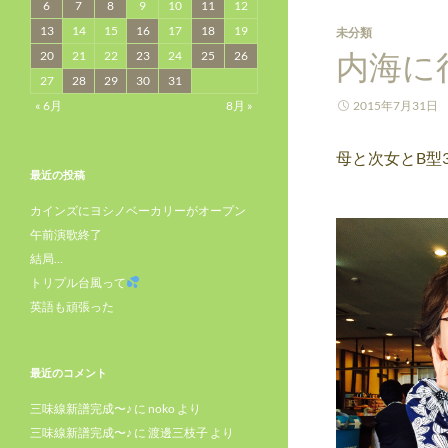
6
7
8
9
10
11
12
13
14
15
16
17
18
19
未分類
内海に
20
21
22
23
24
25
26
27
28
29
30
31
« 6月
8月 »
2015年7月31日
母と次女とB型3
最近の投稿
カインズにヨシノベーカリーがオープン
午前演歌終了
結局…
トリプル台風って
英語も頑張った
最近のコメント
三味線新譜完成〜♪
に
noko
より
三味線新譜完成〜♪
に
渡邊三枝子
より