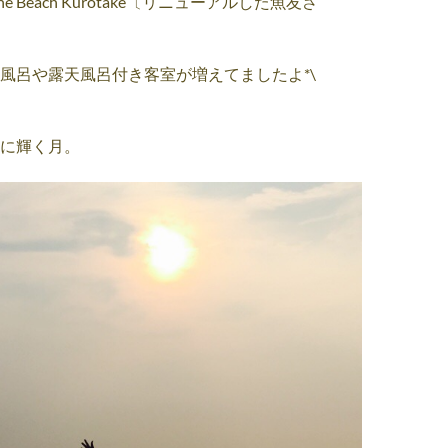
 Beach Kurotake〔リニューアルした魚友さ
風呂や露天風呂付き客室が増えてましたよ*\
に輝く月。