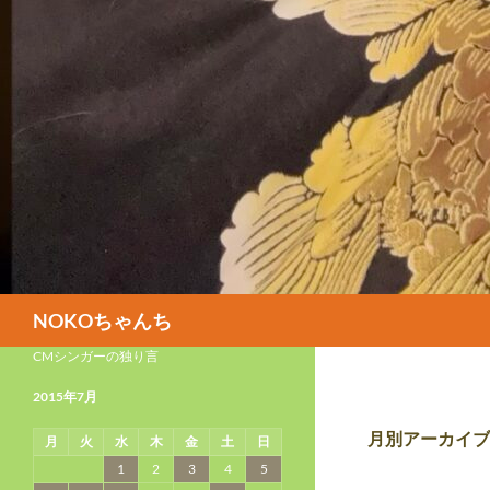
検
NOKOちゃんち
索
CMシンガーの独り言
2015年7月
月別アーカイブ: 
月
火
水
木
金
土
日
1
2
3
4
5