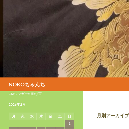
検
NOKOちゃんち
索
CMシンガーの独り言
2026年2月
月別アーカイブ: 
月
火
水
木
金
土
日
1