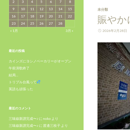
2
3
4
5
6
7
8
9
10
11
12
13
14
15
未分類
賑やか
16
17
18
19
20
21
22
23
24
25
26
27
28
« 1月
3月 »
2026年2月28日
最近の投稿
カインズにヨシノベーカリーがオープン
午前演歌終了
結局…
トリプル台風って
英語も頑張った
最近のコメント
三味線新譜完成〜♪
に
noko
より
三味線新譜完成〜♪
に
渡邊三枝子
より