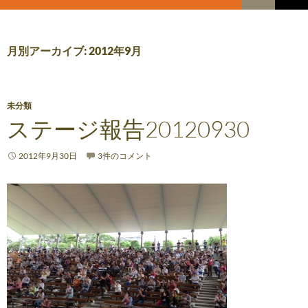
索
コ
メ
ン
テ
イ
ン
月別アーカイブ: 2012年9月
ツ
ン
へ
メ
ス
キ
未分類
ニ
ッ
ステージ報告20120930
プ
ュ
2012年9月30日
3件のコメント
ー