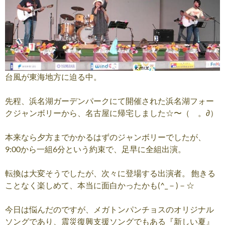
台風が東海地方に迫る中。
先程、浜名湖ガーデンパークにて開催された浜名湖フォー
クジャンボリーから、名古屋に帰宅しました☆〜（ゝ。∂）
本来なら夕方までかかるはずのジャンボリーでしたが、
9:00から一組6分という約束で、足早に全組出演。
転換は大変そうでしたが、次々に登場する出演者。 飽きる
ことなく楽しめて、本当に面白かったかも(^_－)－☆
今日は悩んだのですが、メガトンパンチョスのオリジナル
ソングであり、震災復興支援ソングでもある『新しい夏』