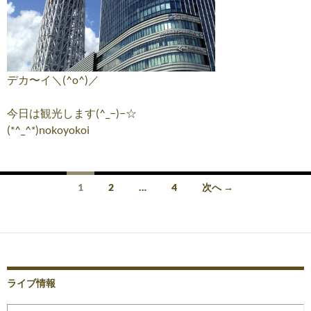
デカ〜イ＼(^o^)／
今日は観光します(^_−)−☆
(*^_^*)nokoyokoi
投
1
2
…
4
次へ →
稿
ナ
ビ
ゲ
ライブ情報
ー