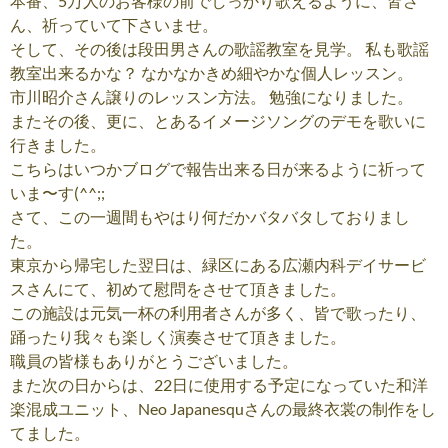
本番、5万人のお客様の前でしっかり歌えるように、皆さ
ん、祈っていて下さいませ。
そして、その後は段田男さんの歌謡教室を見学。 私も歌謡
教室出来るかな？ なかなかきめ細やかな個人レッスン。
市川昭介さん譲りのレッスン方法。 勉強になりました。
またその後、更に、とあるイメージソングのデモを歌いに
行きました。
こちらはいつかブログで報告出来る日が来るように祈って
いま〜す(^^;;
さて、この一週間もやはり何だかバタバタしておりまし
た。
東京から帰宅した翌日は、緑区にある広瀬内科デイサービ
スさんにて、初めて慰問をさせて頂きました。
この施設は元気一杯の利用者さんが多く、皆で歌ったり、
踊ったり我々も楽しく演奏させて頂きました。
職員の皆様もありがとうございました。
また次の日からは、22日に使用する予定になっていた和洋
楽混成ユニット、Neo Japanesquさんの最終衣裳の制作をし
てました。