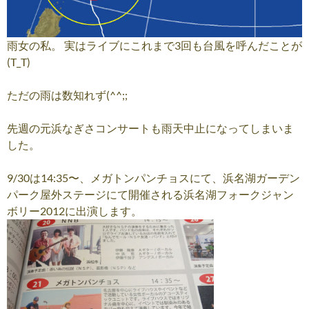
雨女の私。 実はライブにこれまで3回も台風を呼んだことが
(T_T)
ただの雨は数知れず(^^;;
先週の元浜なぎさコンサートも雨天中止になってしまいま
した。
9/30は14:35〜、メガトンパンチョスにて、浜名湖ガーデン
パーク屋外ステージにて開催される浜名湖フォークジャン
ボリー2012に出演します。