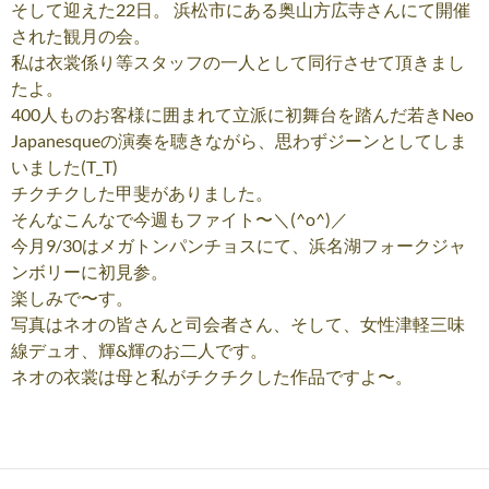
そして迎えた22日。 浜松市にある奥山方広寺さんにて開催
された観月の会。
私は衣裳係り等スタッフの一人として同行させて頂きまし
たよ。
400人ものお客様に囲まれて立派に初舞台を踏んだ若きNeo
Japanesqueの演奏を聴きながら、思わずジーンとしてしま
いました(T_T)
チクチクした甲斐がありました。
そんなこんなで今週もファイト〜＼(^o^)／
今月9/30はメガトンパンチョスにて、浜名湖フォークジャ
ンボリーに初見参。
楽しみで〜す。
写真はネオの皆さんと司会者さん、そして、女性津軽三味
線デュオ、輝&輝のお二人です。
ネオの衣裳は母と私がチクチクした作品ですよ〜。