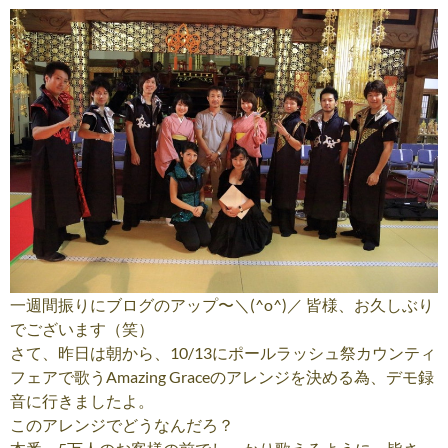
一週間振りにブログのアップ〜＼(^o^)／ 皆様、お久しぶり
でございます（笑）
さて、昨日は朝から、10/13にポールラッシュ祭カウンティ
フェアで歌うAmazing Graceのアレンジを決める為、デモ録
音に行きましたよ。
このアレンジでどうなんだろ？