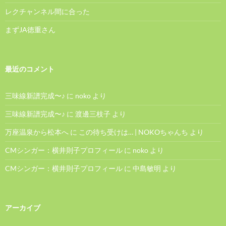
レクチャンネル間に合った
まずJA徳重さん
最近のコメント
三味線新譜完成〜♪
に
noko
より
三味線新譜完成〜♪
に
渡邊三枝子
より
万座温泉から松本へ
に
この待ち受けは… | NOKOちゃんち
より
CMシンガー：横井則子プロフィール
に
noko
より
CMシンガー：横井則子プロフィール
に
中島敏明
より
アーカイブ