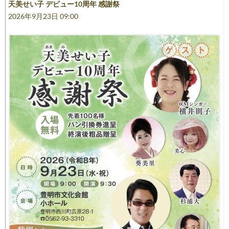
天美せい子 デビュー10周年 感謝祭
シ
2026年9月23日 09:00
ョ
ン