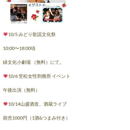
10/5 みどり歌謡文化祭
10:00〜18:00頃
緑文化小劇場 （無料）にて。
10/6 笠松女性刑務所 イベント
午後出演（無料）
10/14山盛酒造、酒蔵ライブ
前売1000円（1酒&つまみ付き）