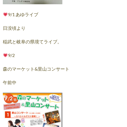
9/1 あゆライブ
日没頃より
稲武と岐阜の県境てライブ。
9/2
森のマーケット&里山コンサート
午前中