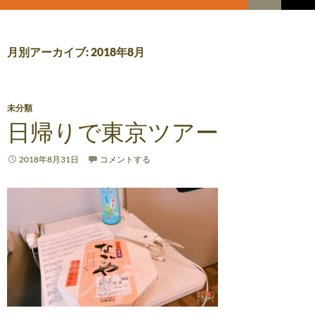
索
コ
メ
ン
テ
イ
ン
月別アーカイブ: 2018年8月
ツ
ン
へ
メ
ス
キ
未分類
ニ
ッ
日帰りで東京ツアー
プ
ュ
2018年8月31日
コメントする
ー