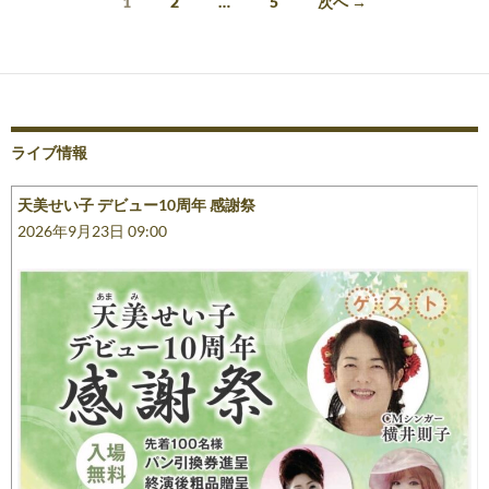
投
1
2
…
5
次へ →
稿
ナ
ビ
ゲ
ライブ情報
ー
天美せい子 デビュー10周年 感謝祭
シ
2026年9月23日 09:00
ョ
ン