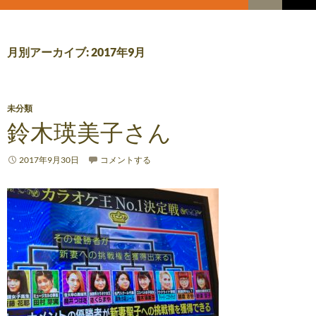
索
コ
メ
ン
テ
イ
ン
月別アーカイブ: 2017年9月
ツ
ン
へ
メ
ス
キ
未分類
ニ
ッ
鈴木瑛美子さん
プ
ュ
2017年9月30日
コメントする
ー