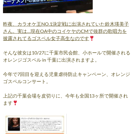
昨夜、カラオケ王NO.1決定戦に出演されていた鈴木瑛美子
さん。実は…現在OA中のコイケヤのCMで抜群の歌唱力を
披露されてるゴスペル女子高生なのです
そんな彼女は10/27に千葉市民会館、小ホールで開催される
オレンジゴスペル in 千葉に出演されますよ。
今年で7回目を迎える児童虐待防止キャンペーン、オレンジ
ゴスペルコンサート。
上記の千葉会場を皮切りに、今年も全国13ヶ所で開催され
ます