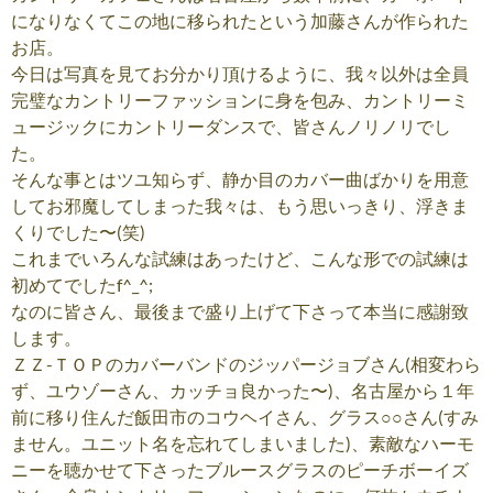
になりなくてこの地に移られたという加藤さんが作られた
お店。
今日は写真を見てお分かり頂けるように、我々以外は全員
完璧なカントリーファッションに身を包み、カントリーミ
ュージックにカントリーダンスで、皆さんノリノリでし
た。
そんな事とはツユ知らず、静か目のカバー曲ばかりを用意
してお邪魔してしまった我々は、もう思いっきり、浮きま
くりでした〜(笑)
これまでいろんな試練はあったけど、こんな形での試練は
初めてでしたf^_^;
なのに皆さん、最後まで盛り上げて下さって本当に感謝致
します。
ＺＺ-ＴＯＰのカバーバンドのジッパージョブさん(相変わら
ず、ユウゾーさん、カッチョ良かった〜)、名古屋から１年
前に移り住んだ飯田市のコウヘイさん、グラス○○さん(すみ
ません。ユニット名を忘れてしまいました)、素敵なハーモ
ニーを聴かせて下さったブルースグラスのピーチボーイズ