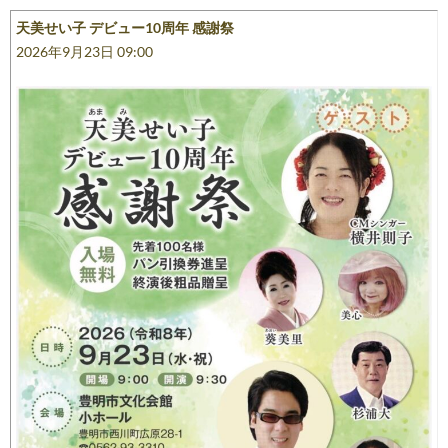
ー
天美せい子 デビュー10周年 感謝祭
シ
2026年9月23日 09:00
ョ
ン