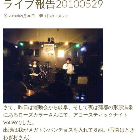
ライブ報告20100529
2010年5月30日
1件のコメント
さて、昨日は運動会から岐阜、そして夜は蒲郡の形原温泉
にあるローズカラーさんにて、アコースティックナイト
Vol.96でした。
出演は我がメガトンパンチョスを入れて８組。(写真はとき
わぎ村さん)