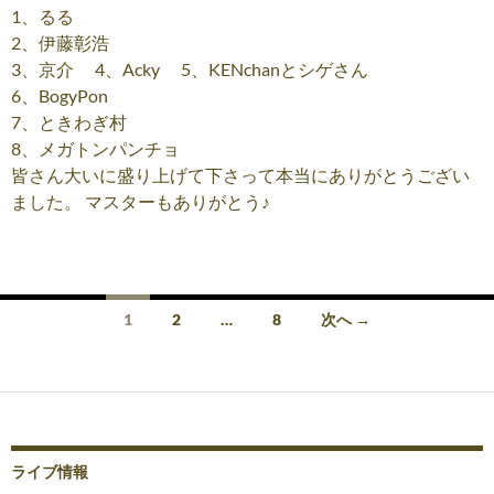
1、るる
2、伊藤彰浩
3、京介 4、Acky 5、KENchanとシゲさん
6、BogyPon
7、ときわぎ村
8、メガトンパンチョ
皆さん大いに盛り上げて下さって本当にありがとうござい
ました。 マスターもありがとう♪
投
1
2
…
8
次へ →
稿
ナ
ビ
ゲ
ライブ情報