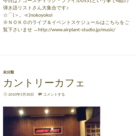
今日はアコースティック・ファイル0531という事で4組の
弾き語リストさん大集合です♪
☆⌒(＞。≪)nokoyokoi
※ＮＯＫＯのライブ＆イベントスケジュールはこちらをご
覧下さいませ →http://www.airplant-studio.jp/music/
未分類
カントリーカフェ
2010年5月30日
コメントする