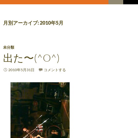
索
コ
メ
ン
テ
イ
ン
月別アーカイブ: 2010年5月
ツ
ン
へ
メ
ス
キ
未分類
ニ
ッ
出た〜(^O^)
プ
ュ
2010年5月31日
コメントする
ー