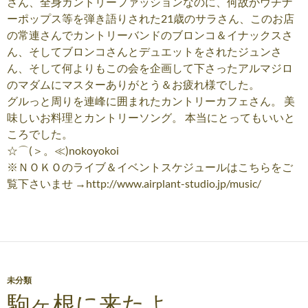
さん、全身カントリーファッションなのに、何故かウチナ
ーポップス等を弾き語りされた21歳のサラさん、このお店
の常連さんでカントリーバンドのブロンコ＆イナックスさ
ん、そしてブロンコさんとデュエットをされたジュンさ
ん、そして何よりもこの会を企画して下さったアルマジロ
のマダムにマスターありがとう＆お疲れ様でした。
グルっと周りを連峰に囲まれたカントリーカフェさん。 美
味しいお料理とカントリーソング。 本当にとってもいいと
ころでした。
☆⌒(＞。≪)nokoyokoi
※ＮＯＫＯのライブ＆イベントスケジュールはこちらをご
覧下さいませ →http://www.airplant-studio.jp/music/
未分類
駒ヶ根に来たよ