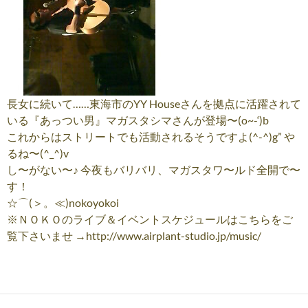
長女に続いて……東海市のYY Houseさんを拠点に活躍されて
いる『あっつい男』マガスタシマさんが登場〜(o~-‘)b
これからはストリートでも活動されるそうですよ(^-^)g” や
るね〜(^_^)v
し〜がない〜♪ 今夜もバリバリ、マガスタワ〜ルド全開で〜
す！
☆⌒(＞。≪)nokoyokoi
※ＮＯＫＯのライブ＆イベントスケジュールはこちらをご
覧下さいませ →http://www.airplant-studio.jp/music/