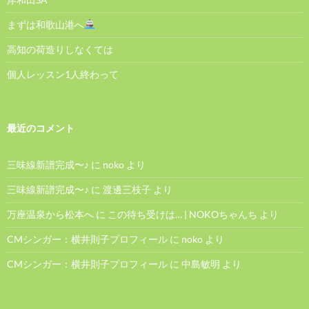
まずは和歌山港へ
高知の荷造りしなくては
個人レッスン1人終わって
最近のコメント
三味線新譜完成〜♪
に
noko
より
三味線新譜完成〜♪
に
渡邊三枝子
より
万座温泉から松本へ
に
この待ち受けは… | NOKOちゃんち
より
CMシンガー：横井則子プロフィール
に
noko
より
CMシンガー：横井則子プロフィール
に
中島敏明
より