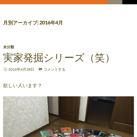
索
コ
メ
ン
テ
イ
ン
月別アーカイブ: 2016年4月
ツ
ン
へ
メ
ス
キ
未分類
ニ
ッ
実家発掘シリーズ（笑）
プ
ュ
2016年4月28日
コメントする
ー
欲しい人います？