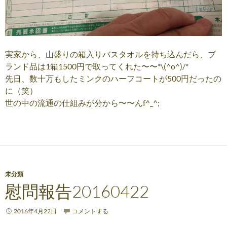
実家から、山盛りの箱入りバスタオルを持ち込んだら、ブ
ランド品は1箱1500円で取ってくれた〜〜*\(^o^)/*
先日、数十万もしたミンクのハーフコートが500円だったの
に（笑）
世の中の流通の仕組みが分から〜〜んf^_^;
未分類
慰問報告20160422
2016年4月22日
コメントする