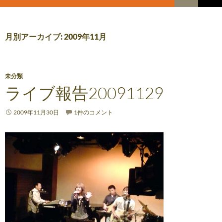
索
コ
メ
ン
テ
イ
ン
月別アーカイブ: 2009年11月
ツ
ン
へ
メ
ス
キ
未分類
ニ
ッ
ライブ報告20091129
プ
ュ
2009年11月30日
1件のコメント
ー