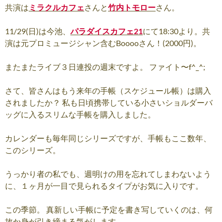
共演は
ミラクルカフェ
さんと
竹内トモロー
さん。
11/29(日)は今池、
パラダイスカフェ21
にて18:30より。共
演は元プロミュージシャン含むBooooさん！(2000円)。
またまたライブ３日連投の週末ですよ。 ファイト〜f^_^;
さて、皆さんはもう来年の手帳（スケジュール帳）は購入
されましたか？ 私も日頃携帯している小さいショルダーバ
ッグに入るスリムな手帳を購入しました。
カレンダーも毎年同じシリーズですが、手帳もここ数年、
このシリーズ。
うっかり者の私でも、週明けの用を忘れてしまわないよう
に、１ヶ月が一目で見られるタイプがお気に入りです。
この季節。 真新しい手帳に予定を書き写していくのは、何
故か身が引き締まる気がします。