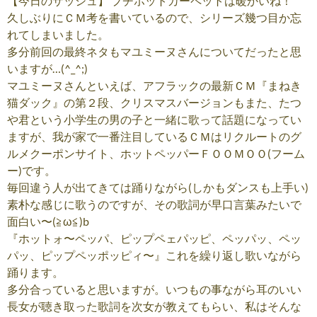
【今日のザッシュ】 プチホットカーペットは暖かいね！
久しぶりにＣＭ考を書いているので、シリーズ幾つ目か忘
れてしまいました。
多分前回の最終ネタもマユミーヌさんについてだったと思
いますが…(^_^;)
マユミーヌさんといえば、アフラックの最新ＣＭ『まねき
猫ダック』の第２段、クリスマスバージョンもまた、たつ
や君という小学生の男の子と一緒に歌って話題になってい
ますが、我が家で一番注目しているＣＭはリクルートのグ
ルメクーポンサイト、ホットペッパーＦＯＯＭＯＯ(フーム
ー)です。
毎回違う人が出てきては踊りながら(しかもダンスも上手い)
素朴な感じに歌うのですが、その歌詞が早口言葉みたいで
面白い〜(≧ω≦)b
『ホットォ〜ペッパ、ピップペェパッピ、ペッパッ、ペッ
パッ、ピップペッポッピィ〜』これを繰り返し歌いながら
踊ります。
多分合っていると思いますが。いつもの事ながら耳のいい
長女が聴き取った歌詞を次女が教えてもらい、私はそんな