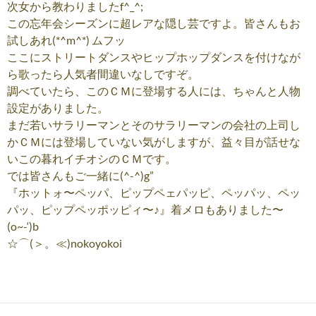
次女から教わりましたf^_^;
この忘年会シーズンに超レアな隠し芸ですよ。皆さんもお
試しあれ(*^m^*) ムフッ
ここにストリートダンスやヒップホップダンスを付けなが
ら歌ったら人気者間違いなしですぞ。
調べていたら、このＣＭに登場する人には、ちゃんと人物
設定がありました。
まだ若いサラリーマンとそのサラリーマンの会社の上司し
かＣＭには登場していない気がしますが、益々目が話せな
いこの暮れイチオシのＣＭです。
では皆さんもご一緒に(^-^)g”
『ホットォ〜ペッパ、ピップペェパッピ、ペッパッ、ペッ
パッ、ピップペッポッピィ〜♪』着メロもありました〜
(o~-‘)b
☆⌒(＞。≪)nokoyokoi