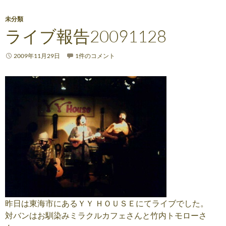
未分類
ライブ報告20091128
2009年11月29日
1件のコメント
昨日は東海市にあるＹＹ ＨＯＵＳＥにてライブでした。
対バンはお馴染みミラクルカフェさんと竹内トモローさ