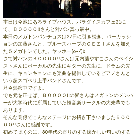
本日は今池にあるライブハウス、パラダイスカフェ21に
て、ＢＯＯＯＯ!!さんと対バン真っ最中。
本日のメガトンパンチョスは27日に引き続き、パーカッシ
ョンの加藤さんと、ブルースハープのＧＥＺＩさんを加え
た５メガトンでした。ヤッホー(o~-‘)b
さて対バンのＢＯＯＯＯ!!さんは元内藤やすこさんのベイシ
ストさんにボーカルの先生にギターの先生に、ドラムの先
生に、キョンキョンにも楽曲を提供しているピアノさんと
いう超スゴベリ上手バンドさんです。
只今熱演中ですよ。
でも元を正せば、ＢＯＯＯＯ!!の皆さんはメガトンのメンバ
ーが大学時代に所属していた軽音楽サークルの大先輩でも
あります。
そんな関係でこんなステージにお招き下さいましたＢＯＯ
ＯＯ!!さんに感謝です。
初めて聴くのに、80年代の香りのする懐かしい匂いのする