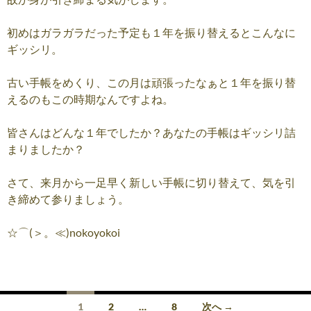
初めはガラガラだった予定も１年を振り替えるとこんなに
ギッシリ。
古い手帳をめくり、この月は頑張ったなぁと１年を振り替
えるのもこの時期なんですよね。
皆さんはどんな１年でしたか？あなたの手帳はギッシリ詰
まりましたか？
さて、来月から一足早く新しい手帳に切り替えて、気を引
き締めて参りましょう。
☆⌒(＞。≪)nokoyokoi
投
1
2
…
8
次へ →