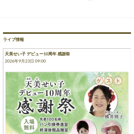
稿
ナ
ビ
ゲ
ライブ情報
ー
天美せい子 デビュー10周年 感謝祭
シ
2026年9月23日 09:00
ョ
ン