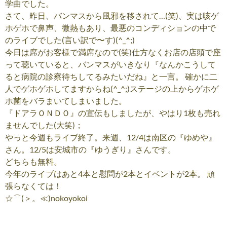
学曲でした。
さて、昨日、バンマスから風邪を移されて…(笑)、実は咳ゲ
ホゲホで鼻声、微熱もあり、最悪のコンディションの中で
のライブでした(言い訳で〜す)(^_^;)
今日は席がお客様で満席なので(笑)仕方なくお店の店頭で座
って聴いていると、バンマスがいきなり『なんかこうして
ると病院の診察待ちしてるみたいだね』と一言。 確かに二
人でゲホゲホしてますからね(^_^;)ステージの上からゲホゲ
ホ菌をバラまいてしまいました。
『ドアラＯＮＤＯ』の宣伝もしましたが、やはり1枚も売れ
ませんでした(大笑)；
やっと今週もライブ終了。来週、12/4は南区の『ゆめや』
さん。12/5は安城市の『ゆうぎり』さんです。
どちらも無料。
今年のライブはあと4本と慰問が2本とイベントが2本。 頑
張らなくては！
☆⌒(＞。≪)nokoyokoi