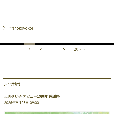
(*^_^*)nokoyokoi
投
1
2
…
5
次へ →
稿
ナ
ビ
ゲ
ライブ情報
ー
天美せい子 デビュー10周年 感謝祭
シ
2026年9月23日 09:00
ョ