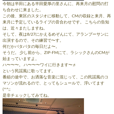
今朝は半田にある半田愛厚の里さんに、再来月の慰問の打
ち合わせに来ました。
この後、東区のスタジオに移動して、CMの収録と来月、再
来月に予定しているライブの音合わせです。 こちらの告知
は、近々またしますね。
そして、夜は8/27にかえるめぞんにて、アランプーサンに
出演するので、その練習で〜す。
何だかバタバタの毎日だよ〜。
そうだ。 少し前から、ZIP-FMにて、ラシックさんのCMが
始まっていますよ。
ハ〜〜〜。 ハ〜〜〜ワイに行きます〜♬
という民謡風に歌ってます。
番組の途中で、お洒落な音楽に混じって、この民謡風のコ
マソンが流れるので、とってもシュールで、浮いてます
(^^;;
是非チェックしてみてね。