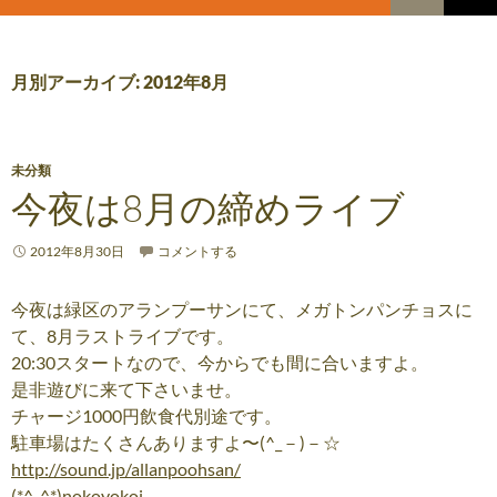
索
コ
メ
ン
テ
イ
ン
月別アーカイブ: 2012年8月
ツ
ン
へ
メ
ス
キ
未分類
ニ
ッ
今夜は8月の締めライブ
プ
ュ
2012年8月30日
コメントする
ー
今夜は緑区のアランプーサンにて、メガトンパンチョスに
て、8月ラストライブです。
20:30スタートなので、今からでも間に合いますよ。
是非遊びに来て下さいませ。
チャージ1000円飲食代別途です。
駐車場はたくさんありますよ〜(^_－)－☆
http://sound.jp/allanpoohsan/
(*^_^*)nokoyokoi