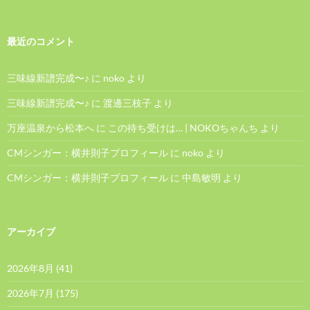
最近のコメント
三味線新譜完成〜♪
に
noko
より
三味線新譜完成〜♪
に
渡邊三枝子
より
万座温泉から松本へ
に
この待ち受けは… | NOKOちゃんち
より
CMシンガー：横井則子プロフィール
に
noko
より
CMシンガー：横井則子プロフィール
に
中島敏明
より
アーカイブ
2026年8月
(41)
2026年7月
(175)