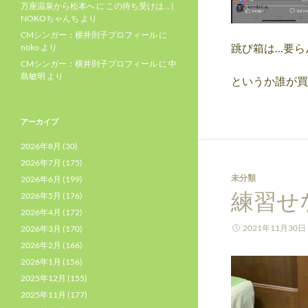
万座温泉から松本へ
に
この待ち受けは… |
NOKOちゃんち
より
CMシンガー：横井則子プロフィール
に
跳び箱は…要ら
noko
より
CMシンガー：横井則子プロフィール
に
中
島敏明
より
というか誰が買
アーカイブ
2026年8月
(30)
2026年7月
(175)
未分類
2026年6月
(199)
練習せ
2026年5月
(176)
2026年4月
(172)
2021年11月30日
2026年3月
(170)
2026年2月
(166)
2026年1月
(156)
2025年12月
(155)
2025年11月
(177)