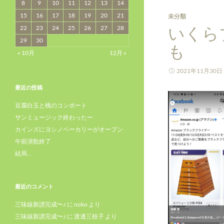
8
9
10
11
12
13
14
15
16
17
18
19
20
21
未分類
いくら
22
23
24
25
26
27
28
29
30
も
« 10月
12月 »
2021年11月30日
最近の投稿
豆腐白玉と桃のコンポート
サンミュージック終わったー
カインズにヨシノベーカリーがオープン
午前演歌終了
結局…
最近のコメント
三味線新譜完成〜♪
に
noko
より
三味線新譜完成〜♪
に
渡邊三枝子
より