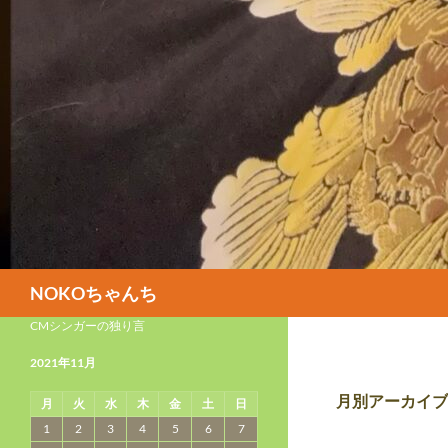
検
NOKOちゃんち
索
CMシンガーの独り言
2021年11月
月別アーカイブ: 
月
火
水
木
金
土
日
1
2
3
4
5
6
7