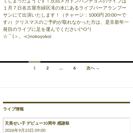
てしまったようです！次回メガトンパンチョスのライブは
１月７日名古屋市緑区滝の水にあるライブバーアランプー
サンにて出演いたします！（チャージ：1000円 20:00〜で
す♪）クリスマスのご予約が取れなかった方は、是非新年一
発目のライブに足を運んでください(^O^)
☆⌒(＞。≪)nokoyokoi
投
1
2
…
6
次へ →
稿
ナ
ビ
ゲ
ライブ情報
ー
天美せい子 デビュー10周年 感謝祭
シ
2026年9月23日 09:00