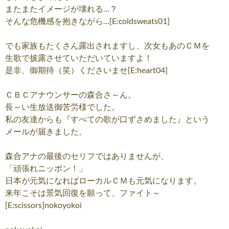
またまたイメージが壊れる…？
そんな危機感を抱きながら…[E:coldsweats01]
でも家族もたくさん露出されますし、次女もあのＣＭを
生歌で披露させていただいていますよ！
是非、御期待（笑）くださいませ[E:heart04]
ＣＢＣアナウンサーの森合さ～ん。
長～い生放送御苦労様でした。
私の友達からも『すべての歌が口ずさめました』という
メールが届きました。
森合アナの最後のセリフではありませんが、
「頑張れニッポン！」
日本が元気になればローカルＣＭも元気になります。
来年こそは景気回復を願って、ファイト～
[E:scissors]nokoyokoi