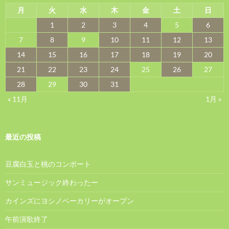
月
火
水
木
金
土
日
1
2
3
4
5
6
7
8
9
10
11
12
13
14
15
16
17
18
19
20
21
22
23
24
25
26
27
28
29
30
31
« 11月
1月 »
最近の投稿
豆腐白玉と桃のコンポート
サンミュージック終わったー
カインズにヨシノベーカリーがオープン
午前演歌終了