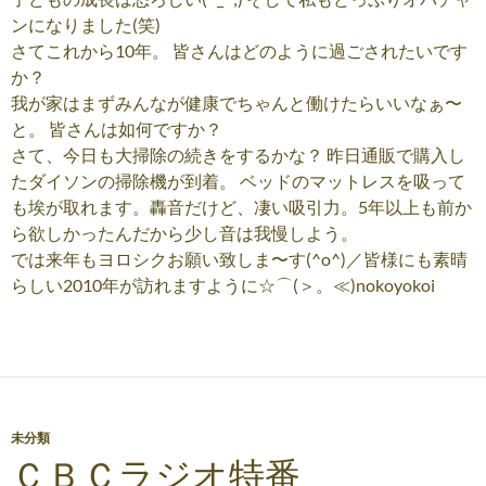
ンになりました(笑)
さてこれから10年。 皆さんはどのように過ごされたいです
か？
我が家はまずみんなが健康でちゃんと働けたらいいなぁ〜
と。 皆さんは如何ですか？
さて、今日も大掃除の続きをするかな？ 昨日通販で購入し
たダイソンの掃除機が到着。 ベッドのマットレスを吸って
も埃が取れます。轟音だけど、凄い吸引力。5年以上も前か
ら欲しかったんだから少し音は我慢しよう。
では来年もヨロシクお願い致しま〜す(^o^)／皆様にも素晴
らしい2010年が訪れますように☆⌒(＞。≪)nokoyokoi
未分類
ＣＢＣラジオ特番