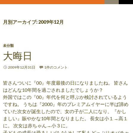
索
コ
メ
ン
テ
イ
ン
月別アーカイブ: 2009年12月
ツ
ン
へ
メ
ス
キ
未分類
ニ
ッ
大晦日
プ
ュ
2009年12月31日
1件のコメント
ー
皆さんついに『00』年度最後の日になりましたね。 皆さん
はどんな10年間を過ごされましたでしょうか？
外国ではこの『00』年代を何と呼ぶか検討されているよう
ですね。 うちは『2000』年のプレミアムイヤーに半ば諦め
ていた次女が誕生したので、女の子が二人になり、『かし
ましい』賑やかな10年間となりました。 長女は小１→高１
に。 次女は赤ちゃん→小３に。
子どもの成長は恐ろしい(^_^;) そして私もどっぷりオバチャ