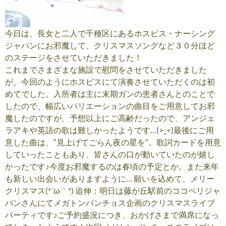
今日は、長女と二人で千種区にあるホスピス・ナーシング
ジャパンにお邪魔して、クリスマスソングなど３０分ほど
のステージをさせていただきました！
これまでさまざまな施設で慰問をさせていただきました
が、今回のようにホスピスにて演奏させていただくのは初
めてでした。入所者は主に末期ガンの患者さんとのことで
したので、幅広いバリエーションの曲目をご用意してお邪
魔したのですが、予想以上にご高齢だったので、アンジェ
ラアキや英語の歌は難しかったようです…(>_<)最後にご用
意した曲は、“見上げてごらん夜の星を”。歌詞カードを用意
していったこともあり、皆さんの口が動いていたのが嬉し
かったです♪今度お邪魔するのは春頃の予定とか。また来年
も新しい出会いがありますように… 願いを込めて、メリー
クリスマス(*´ω｀*) 追伸：明日は藤が丘駅前のココペリジャ
パンさんにてメガトンパンチョス企画のクリスマスライブ
パーティです♪ご予約盛況につき、おかげさまで満席になっ