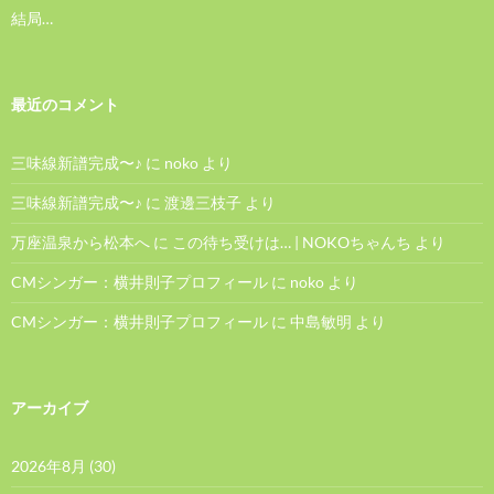
結局…
最近のコメント
三味線新譜完成〜♪
に
noko
より
三味線新譜完成〜♪
に
渡邊三枝子
より
万座温泉から松本へ
に
この待ち受けは… | NOKOちゃんち
より
CMシンガー：横井則子プロフィール
に
noko
より
CMシンガー：横井則子プロフィール
に
中島敏明
より
アーカイブ
2026年8月
(30)