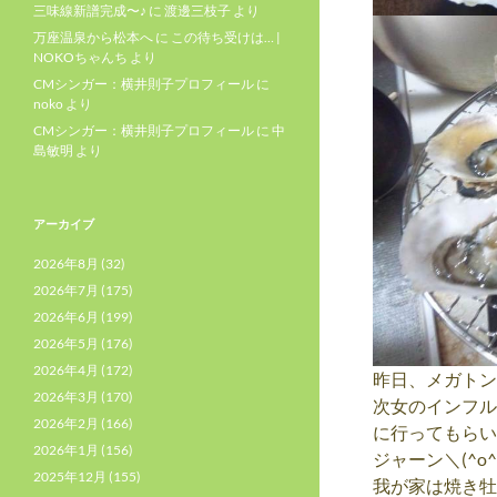
三味線新譜完成〜♪
に
渡邊三枝子
より
万座温泉から松本へ
に
この待ち受けは… |
NOKOちゃんち
より
CMシンガー：横井則子プロフィール
に
noko
より
CMシンガー：横井則子プロフィール
に
中
島敏明
より
アーカイブ
2026年8月
(32)
2026年7月
(175)
2026年6月
(199)
2026年5月
(176)
2026年4月
(172)
昨日、メガトン
2026年3月
(170)
次女のインフル
2026年2月
(166)
に行ってもらい
2026年1月
(156)
ジャーン＼(^o^
2025年12月
(155)
我が家は焼き牡