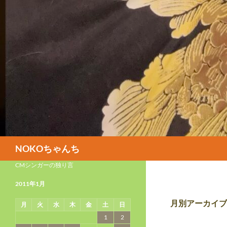
検
NOKOちゃんち
索
CMシンガーの独り言
2011年1月
月別アーカイブ: 
月
火
水
木
金
土
日
1
2