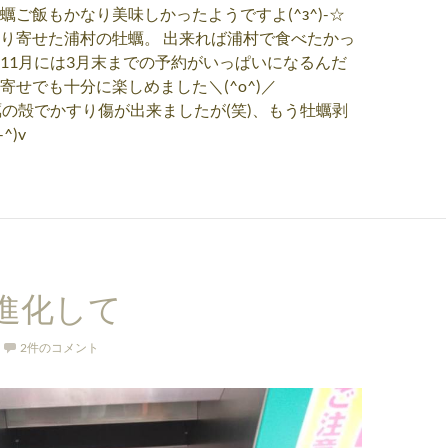
蠣ご飯もかなり美味しかったようですよ(^з^)-☆
り寄せた浦村の牡蠣。 出来れば浦村で食べたかっ
11月には3月末までの予約がいっぱいになるんだ
寄せでも十分に楽しめました＼(^o^)／
蠣の殻でかすり傷が出来ましたが(笑)、もう牡蠣剥
^)v
進化して
2件のコメント