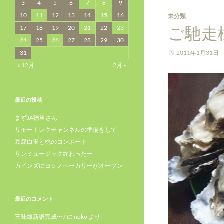
3
4
5
6
7
8
9
10
11
12
13
14
15
16
未分類
ご馳走
17
18
19
20
21
22
23
24
25
26
27
28
29
30
31
2011年1月31日
« 12月
2月 »
最近の投稿
まずJA徳重さん
リモートレクチャンネルの準備をして
豆腐白玉と桃のコンポート
サンミュージック終わったー
カインズにヨシノベーカリーがオープン
最近のコメント
三味線新譜完成〜♪
に
noko
より