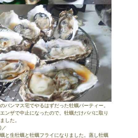
のバンマス宅でやるはずだった牡蠣パーティー。
エンザで中止になったので、牡蠣だけパパに取り
ました。
)／
蠣と生牡蠣と牡蠣フライになりました。蒸し牡蠣