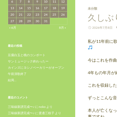
6
7
8
9
10
11
12
13
14
15
16
17
18
19
未分類
久しぶ
20
21
22
23
24
25
26
27
28
29
30
31
« 6月
8月 »
2026年7月8日
私が11年前に
最近の投稿
豆腐白玉と桃のコンポート
今はこれを作曲
サンミュージック終わったー
カインズにヨシノベーカリーがオープン
4年もの年月が
午前演歌終了
結局…
これを収録した
ずっとこんな音
最近のコメント
三味線新譜完成〜♪
に
noko
より
本人が亡くなっ
三味線新譜完成〜♪
に
渡邊三枝子
より
事ですね。