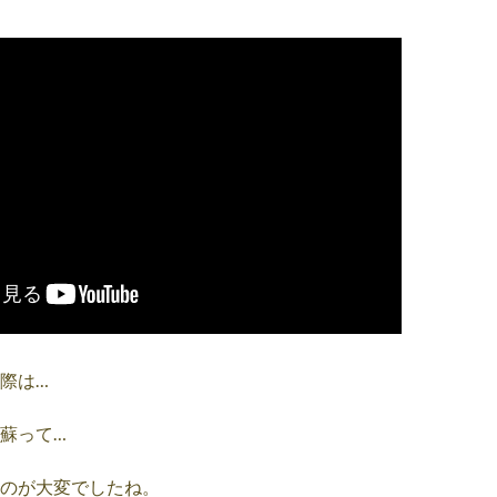
際は…
蘇って…
のが大変でしたね。