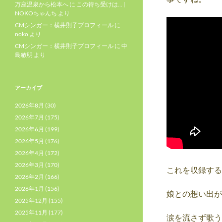
万座温泉から松本へ
に
この待ち受けは… |
NOKOちゃんち
より
CMシンガー：横井則子プロフィール
に
noko
より
CMシンガー：横井則子プロフィール
に
中
島敏明
より
アーカイブ
2026年8月
(30)
2026年7月
(175)
2026年6月
(199)
2026年5月
(176)
2026年4月
(172)
2026年3月
(170)
これを収録する
2026年2月
(166)
2026年1月
(156)
娘との想い出が
2025年12月
(155)
2025年11月
(177)
涙を流さず歌う