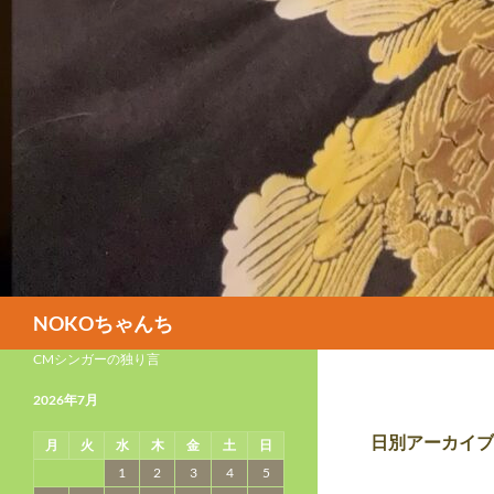
検
NOKOちゃんち
索
CMシンガーの独り言
2026年7月
日別アーカイブ: 
月
火
水
木
金
土
日
1
2
3
4
5