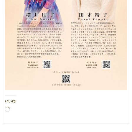
いいね:
読
み
込
み
中…