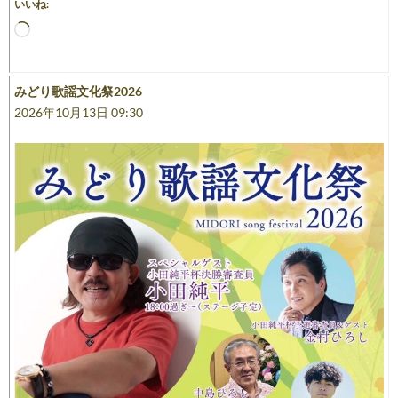
いいね:
読
み
込
み
みどり歌謡文化祭2026
中…
2026年10月13日 09:30