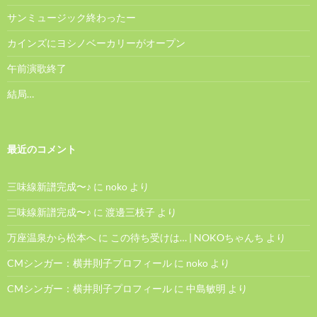
サンミュージック終わったー
カインズにヨシノベーカリーがオープン
午前演歌終了
結局…
最近のコメント
三味線新譜完成〜♪
に
noko
より
三味線新譜完成〜♪
に
渡邊三枝子
より
万座温泉から松本へ
に
この待ち受けは… | NOKOちゃんち
より
CMシンガー：横井則子プロフィール
に
noko
より
CMシンガー：横井則子プロフィール
に
中島敏明
より