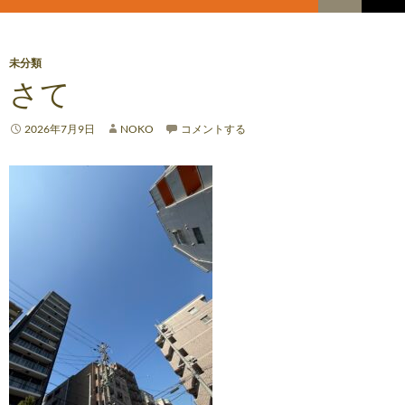
索
コ
メ
ン
テ
イ
ン
未分類
ツ
さて
ン
へ
メ
ス
2026年7月9日
NOKO
コメントする
キ
ニ
ッ
プ
ュ
ー