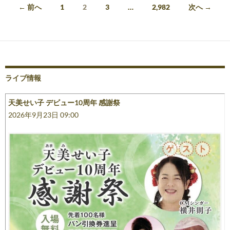
投
← 前へ
1
2
3
…
2,982
次へ →
稿
ナ
ビ
ゲ
ライブ情報
ー
天美せい子 デビュー10周年 感謝祭
シ
2026年9月23日 09:00
ョ
ン