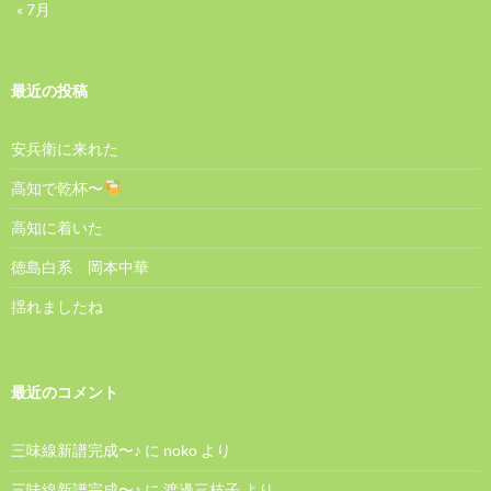
« 7月
最近の投稿
安兵衛に来れた
高知で乾杯〜
高知に着いた
徳島白系 岡本中華
揺れましたね
最近のコメント
三味線新譜完成〜♪
に
noko
より
三味線新譜完成〜♪
に
渡邊三枝子
より