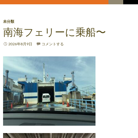
索
コ
メ
ン
テ
イ
ン
未分類
ツ
南海フェリーに乗船〜
ン
へ
メ
ス
2026年8月9日
コメントする
キ
ニ
ッ
プ
ュ
ー