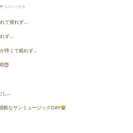
コメントする
れて寝れず…
れず…
が痒くて眠れず…
間
だし…
過酷なサンミュージックDAY