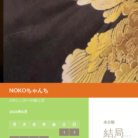
検
NOKOちゃんち
索
CMシンガーの独り言
2026年8月
未分類
月
火
水
木
金
土
日
結局…
1
2