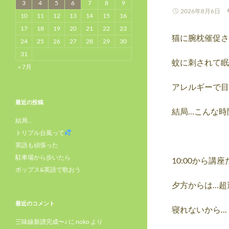
3
4
5
6
7
8
9
2026年8月6日
10
11
12
13
14
15
16
17
18
19
20
21
22
23
猫に腕枕催促さ
24
25
26
27
28
29
30
31
蚊に刺されて眠
« 7月
アレルギーで目
最近の投稿
結局…こんな時
結局…
トリプル台風って
英語も頑張った
駐車場から歩いたら
10:00から講座
ポップス&英語で歌おう
夕方からは…超
最近のコメント
寝れないから…
三味線新譜完成〜♪
に
noko
より