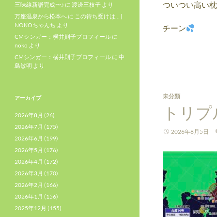
ついつい高い枕
三味線新譜完成〜♪
に
渡邊三枝子
より
万座温泉から松本へ
に
この待ち受けは… |
NOKOちゃんち
より
チーン
CMシンガー：横井則子プロフィール
に
noko
より
CMシンガー：横井則子プロフィール
に
中
島敏明
より
未分類
アーカイブ
トリプ
2026年8月
(26)
2026年7月
(175)
2026年8月5日
2026年6月
(199)
2026年5月
(176)
2026年4月
(172)
2026年3月
(170)
2026年2月
(166)
2026年1月
(156)
2025年12月
(155)