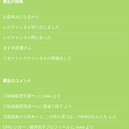
最近の投稿
お盆休みになるから
レクチャンネル切り出しました
レクチャンネル間に合った
まずJA徳重さん
リモートレクチャンネルの準備をして
最近のコメント
三味線新譜完成〜♪
に
noko
より
三味線新譜完成〜♪
に
渡邊三枝子
より
万座温泉から松本へ
に
この待ち受けは… | NOKOちゃんち
より
CMシンガー：横井則子プロフィール
に
noko
より