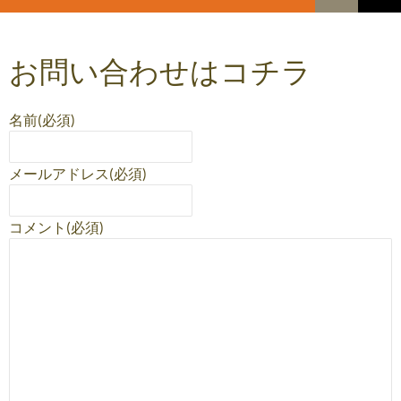
索
コ
メ
ン
テ
イ
お問い合わせはコチラ
ン
ツ
ン
へ
メ
ス
名前
(必須)
キ
ニ
ッ
メールアドレス
(必須)
プ
ュ
ー
コメント
(必須)