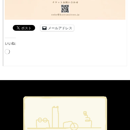
メールアドレス
いいね:
読
み
込
み
中…