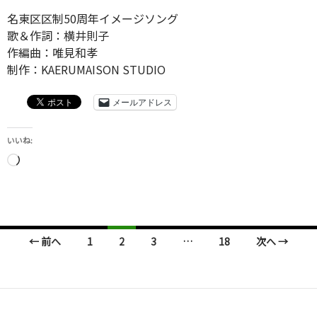
名東区区制50周年イメージソング
歌＆作詞：横井則子
作編曲：唯見和孝
制作：KAERUMAISON STUDIO
メールアドレス
いいね:
読
み
込
み
中…
投
← 前へ
1
2
3
…
18
次へ →
稿
ナ
ビ