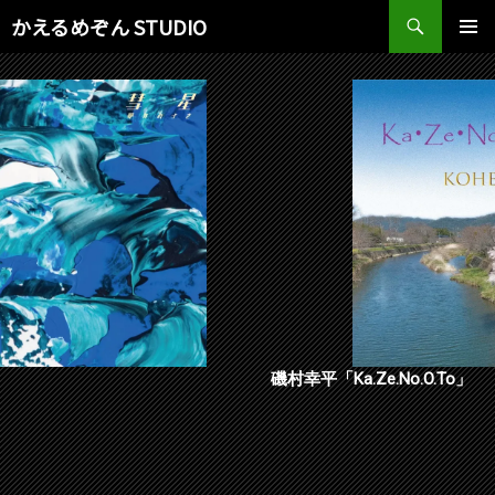
検
かえるめぞん STUDIO
索
コ
メインメ
ン
ニュー
テ
ン
ツ
へ
ス
キ
ッ
プ
磯村幸平「Ka.Ze.No.O.To」