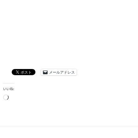
メールアドレス
いいね:
読
み
込
み
中…