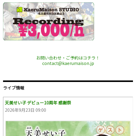
ゲ
ー
シ
ョ
ン
お問い合わせ・ご予約はコチラ！
contact@kaerumaison.jp
ライブ情報
天美せい子 デビュー10周年 感謝祭
2026年9月23日 09:00