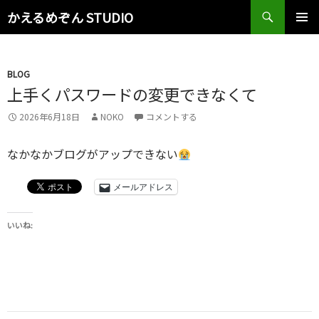
検
かえるめぞん STUDIO
索
コ
メインメ
ン
ニュー
テ
ン
BLOG
ツ
上手くパスワードの変更できなくて
へ
2026年6月18日
NOKO
コメントする
ス
キ
ッ
なかなかブログがアップできない
プ
メールアドレス
いいね: