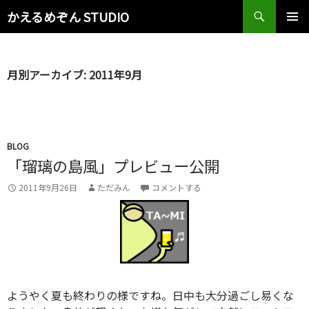
検
かえるめぞん STUDIO
索
コ
メインメ
ン
ニュー
テ
ン
月別アーカイブ: 2011年9月
ツ
へ
ス
キ
ッ
BLOG
プ
「瑠璃の島風」プレビュー公開
2011年9月26日
ただみん
コメントする
ようやく夏も終わりの様ですね。日中も大分過ごし易くな