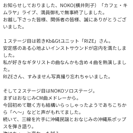
お知らせしておりました、NOKO(横井則子）「カフェ・キ
ムラヤ」ライブ、満員御礼で無事終了しました。
お越し下さった皆様、関係者の皆様、誠にありがとうござ
いました。
１ステージ目は若きKb&Gtユニット「RIZE」さん。
安定感のある心地よいインストサウンドが店内を満たしま
した。
私が好きなギタリストの曲なんかも含め４曲を熱演しまし
た。
RIZEさん、すみません写真撮り忘れちゃいました。
そして２ステージ目はNOKOソロステージ。
まずはおなじみCM曲メドレーから。
今回初めて聴く方も結構いらっしゃったようであちこちか
ら「へ〜」などと声がもれてました。
続いて、三線を片手に沖縄民謡とおなじみの沖縄系ポップ
スを弾き語り。