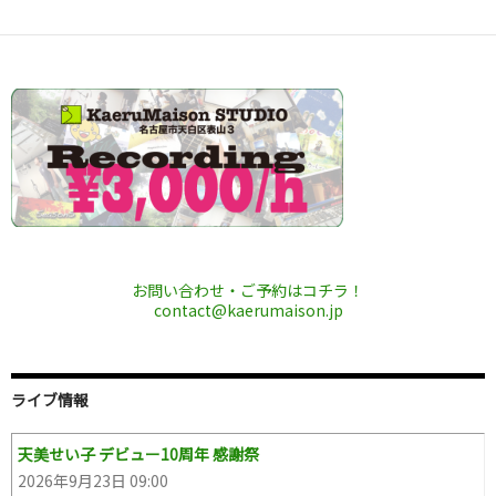
ナ
ビ
ゲ
ー
シ
ョ
ン
お問い合わせ・ご予約はコチラ！
contact@kaerumaison.jp
ライブ情報
天美せい子 デビュー10周年 感謝祭
2026年9月23日 09:00