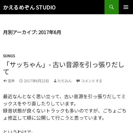
検
かえるめぞん STUDIO
索
コ
メインメ
ン
ニュー
テ
ン
月別アーカイブ: 2017年6月
ツ
へ
ス
キ
SONGS
ッ
「サッちゃん」- 古い音源を引っ張りだし
プ
て
音声
2017年6月22日
ただみん
コメントする
最近なんとなく思い立って、古い音源を引っ張りだしてミ
ックスをやり直したりしています。
録音状態が良くないトラックも多いのですが、ごちょごち
ょ修正して順に公開して行こうと思っています。
というわけで。