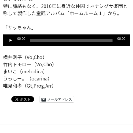
特に脈絡もなく、2010年に身近な仲間でネナシグサ楽団と
称して製作した童謡アルバム「ホームルーム１」から。
「サッちゃん」
音
00:00
00:00
声
プ
レ
横井則子（Vo,Cho）
ー
竹内トモロー（Vo,Cho）
ヤ
まいこ（melodica）
ー
うっしー。（ocarina）
唯見和孝（Gt,Prog,Arr）
メールアドレス