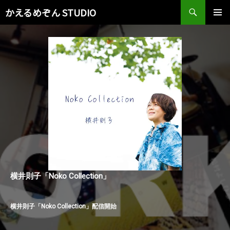
検
かえるめぞん STUDIO
索
コ
メインメ
ン
ニュー
テ
ン
ツ
へ
ス
キ
ッ
プ
横井則子「Noko Collection」
横井則子「Noko Collection」配信開始