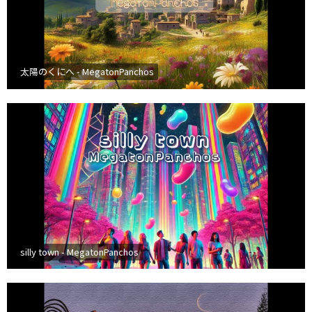
太陽のくにへ - MegatonPanchos
silly town - MegatonPanchos