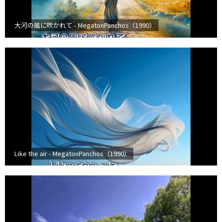
大河の風に吹かれて - MegatonPanchos（1990）
Like the air - MegatonPanchos（1990）