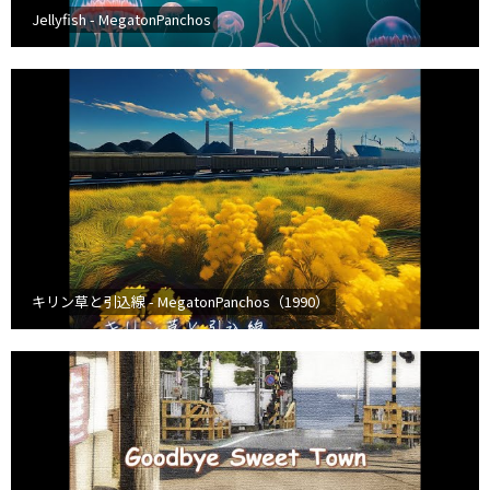
Jellyfish - MegatonPanchos
キリン草と引込線 - MegatonPanchos（1990）