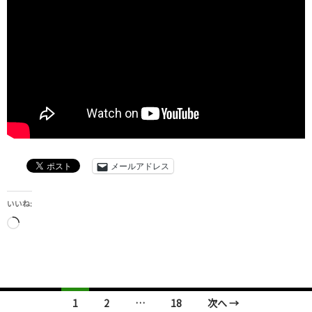
メールアドレス
いいね:
読
み
込
み
中…
投
1
2
…
18
次へ →