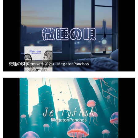
微睡の唄 (Remixed 2024) - MegatonPanchos