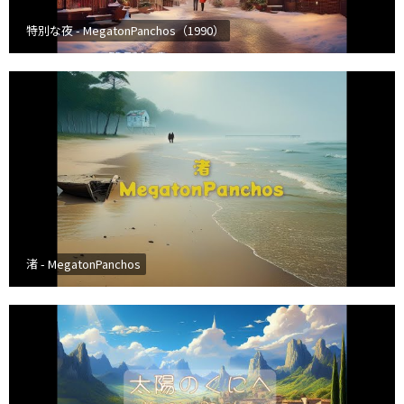
特別な夜 - MegatonPanchos（1990）
渚 - MegatonPanchos