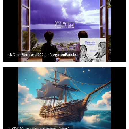
通り雨 (Remixed 2024) - MegatonPanchos
古代の船 - MegatonPanchos（1990）