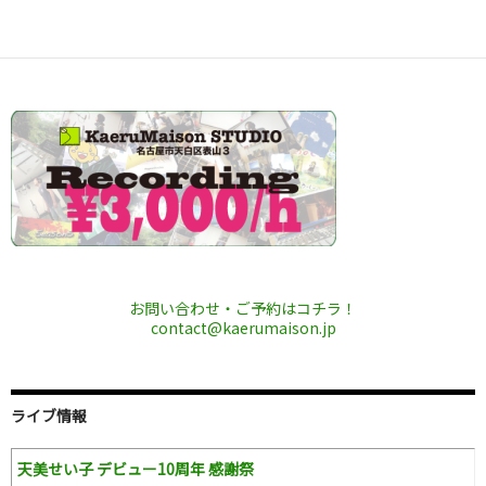
稿
ナ
ビ
ゲ
ー
シ
ョ
ン
お問い合わせ・ご予約はコチラ！
contact@kaerumaison.jp
ライブ情報
天美せい子 デビュー10周年 感謝祭