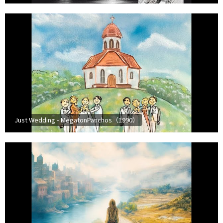
Just Wedding - MegatonPanchos（1990）