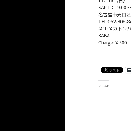
11／13（日
SART：19:00～
名古屋市天白区
TEL:052-808-8
ACT:メガト
KABA
Charge:￥5
いいね: