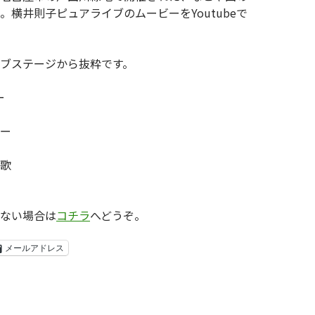
。横井則子ピュアライブのムービーをYoutubeで
ブステージから抜粋です。
ー
ー
歌
ない場合は
コチラ
へどうぞ。
メールアドレス