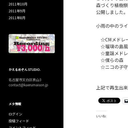
2011年10月
森づくり植樹祭
2011年9月
公開しました。
2011年8月
小雨の中のライ
☆CMメドレ
☆瑠璃の島風
☆童謡メドレ
☆僕らの森
☆ニコの子守
かえるめぞん STUDIO.
名古屋市天白区表山3
contact@kaerumaison.jp
上記で再生出来
メタ情報
ログイン
いいね:
投稿フィード
コメントフィード