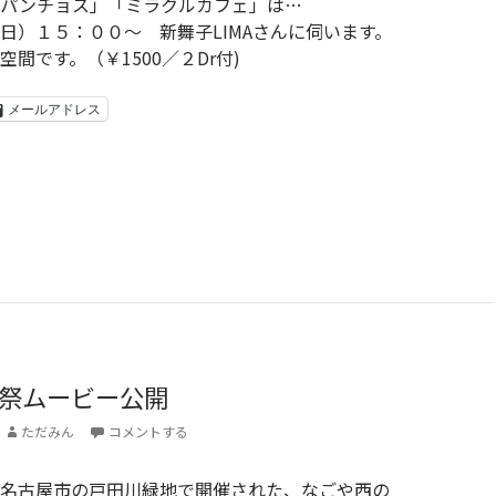
ンパンチョス」「ミラクルカフェ」は…
日）１５：００〜 新舞子LIMAさんに伺います。
間です。（￥1500／２Dr付)
メールアドレス
祭ムービー公開
ただみん
コメントする
名古屋市の戸田川緑地で開催された、なごや西の