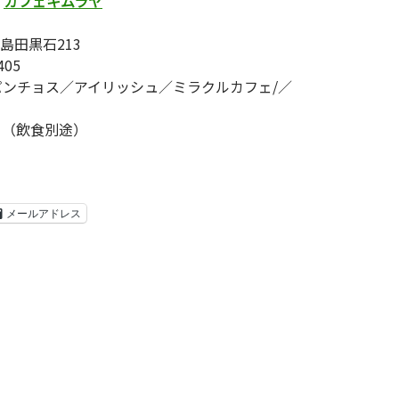
）
カフェキムラヤ
島田黒石213
405
ンパンチョス／アイリッシュ／ミラクルカフェ/／
00 （飲食別途）
メールアドレス