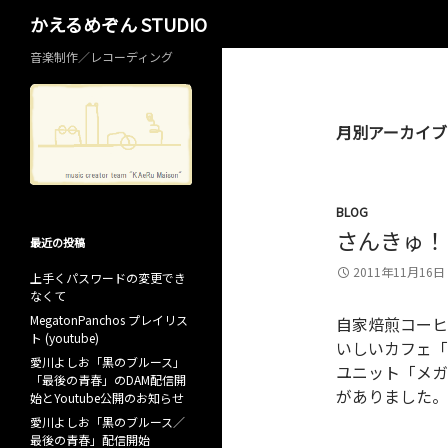
検
かえるめぞん STUDIO
索
音楽制作／レコーディング
月別アーカイブ: 
BLOG
さんきゅ！
最近の投稿
2011年11月16日
上手くパスワードの変更でき
なくて
MegatonPanchos プレイリス
自家焙煎コーヒ
ト (youtube)
いしいカフェ「
愛川よしお「黒のブルース」
ユニット「メ
「最後の青春」のDAM配信開
がありました。
始とYoutube公開のお知らせ
愛川よしお「黒のブルース／
最後の青春」配信開始