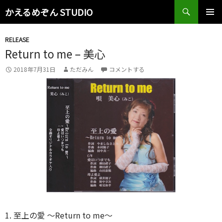
検
かえるめぞん STUDIO
索
コ
メインメ
ン
ニュー
RELEASE
テ
Return to me – 美心
ン
ツ
2018年7月31日
ただみん
コメントする
へ
ス
キ
ッ
プ
1. 至上の愛 〜Return to me〜