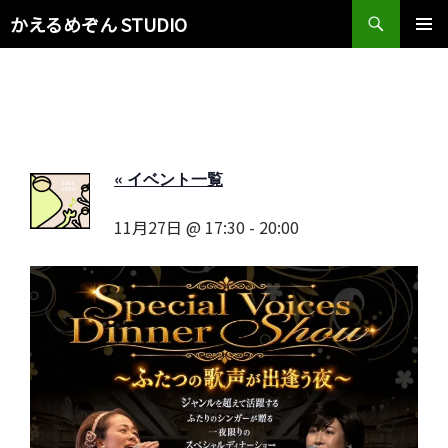
検
かえるめぞん STUDIO
索
コ
メインメ
ン
ニュー
テ
ン
ツ
へ
ス
« イベント一覧
キ
ッ
11月27日 @ 17:30
-
20:00
プ