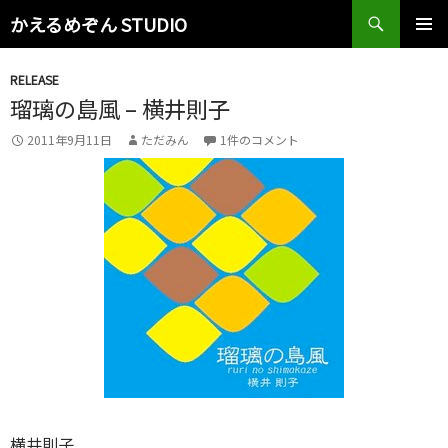
検
かえるめぞん STUDIO
索
コ
メインメ
ン
ニュー
RELEASE
テ
瑠璃の島風 – 横井則子
ン
ツ
2011年9月11日
ただみん
1件のコメント
へ
ス
キ
ッ
プ
横井則子