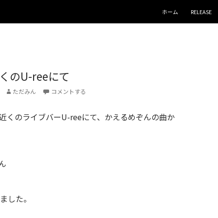
コンテンツへスキップ
ホーム
RELEASE
のU-reeにて
ただみん
コメントする
屋駅近くのライブバーU-reeにて、かえるめぞんの曲か
ん
ました。