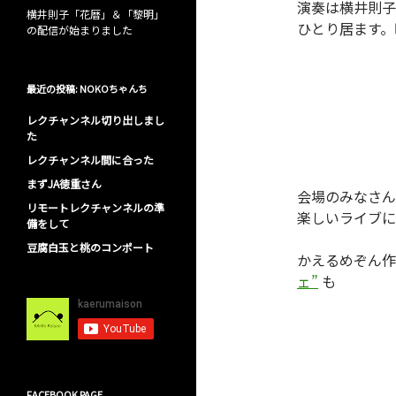
演奏は横井則子
横井則子「花暦」＆「黎明」
ひとり居ます。
の配信が始まりました
最近の投稿: NOKOちゃんち
レクチャンネル切り出しまし
た
レクチャンネル間に合った
まずJA徳重さん
会場のみなさん
リモートレクチャンネルの準
楽しいライブに
備をして
豆腐白玉と桃のコンポート
かえるめぞん
ェ”
も
FACEBOOK PAGE