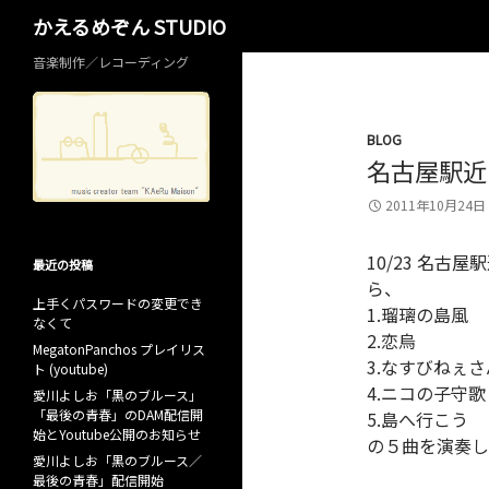
検
かえるめぞん STUDIO
索
音楽制作／レコーディング
BLOG
名古屋駅近く
2011年10月24日
10/23 名古
最近の投稿
ら、
上手くパスワードの変更でき
1.瑠璃の島風
なくて
2.恋烏
MegatonPanchos プレイリス
3.なすびねぇさ
ト (youtube)
4.ニコの子守歌
愛川よしお「黒のブルース」
「最後の青春」のDAM配信開
5.島へ行こう
始とYoutube公開のお知らせ
の５曲を演奏し
愛川よしお「黒のブルース／
最後の青春」配信開始