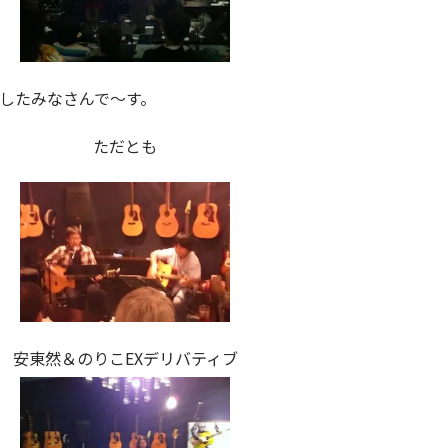
したみなさんで〜す。
ただとも
安東然＆のりこEXデリバティブ