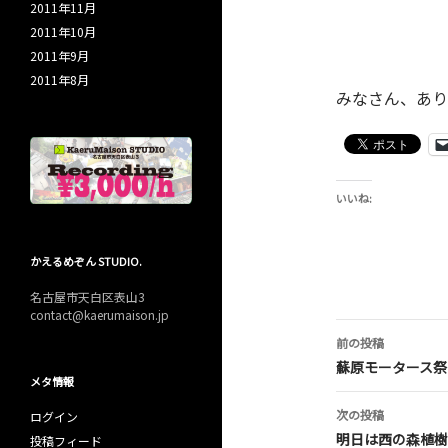
2011年11月
2011年10月
2011年9月
2011年8月
みなさん、あり
いいね:
かえるめぞん STUDIO.
名古屋市天白区表山3
contact@kaerumaison.jp
投
前の投稿
稿
蘇原モータース祭
メタ情報
ナ
次の投稿
ログイン
ビ
明日は西の森植樹
投稿フィード