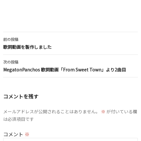
投
前の投稿
稿
歌詞動画を製作しました
ナ
次の投稿
ビ
MegatonPanchos 歌詞動画「From Sweet Town」より2曲目
ゲ
ー
コメントを残す
シ
ョ
メールアドレスが公開されることはありません。
※
が付いている欄
は必須項目です
ン
コメント
※