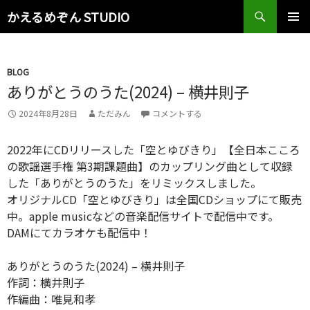
検
かえるめぞん STUDIO
索
コ
メインメ
ン
ニュー
テ
ン
BLOG
ツ
ありがとうのうた(2024) – 横井則子
へ
2024年8月28日
ただみん
コメントする
ス
キ
ッ
2022年にCDリリースした「空とゆびきり」【全日本こころ
プ
の歌謡選手権 第3期課題曲】のカップリング曲として収録
した「ありがとうのうた」をリミックスしました。
オリジナルCD「空とゆびきり」は全国CDショップにて販売
中。apple musicなどの音楽配信サイトで配信中です。
DAMにてカラオケも配信中！
ありがとうのうた(2024) – 横井則子
作詞：横井則子
作編曲：唯見和孝