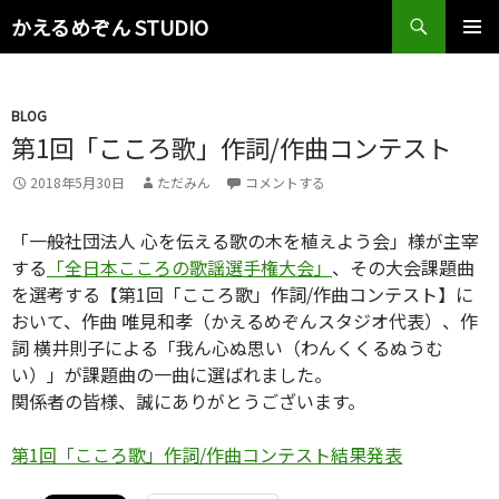
検
かえるめぞん STUDIO
索
コ
メインメ
ン
ニュー
テ
ン
BLOG
ツ
第1回「こころ歌」作詞/作曲コンテスト
へ
2018年5月30日
ただみん
コメントする
ス
キ
ッ
「一般社団法人 心を伝える歌の木を植えよう会」様が主宰
プ
する
「全日本こころの歌謡選手権大会」
、その大会課題曲
を選考する【第1回「こころ歌」作詞/作曲コンテスト】に
おいて、作曲 唯見和孝（かえるめぞんスタジオ代表）、作
詞 横井則子による「我ん心ぬ思い（わんくくるぬうむ
い）」が課題曲の一曲に選ばれました。
関係者の皆様、誠にありがとうございます。
第1回「こころ歌」作詞/作曲コンテスト結果発表