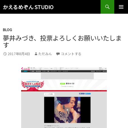
検
かえるめぞん STUDIO
索
コ
メインメ
ン
ニュー
テ
ン
BLOG
ツ
夢井みづき、投票よろしくお願いいたしま
へ
す
ス
キ
2017年8月4日
ただみん
コメントする
ッ
プ