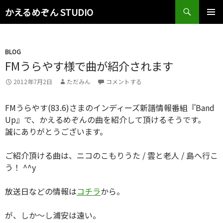
検
かえるめぞん STUDIO
索
コ
メインメ
ン
ニュー
テ
ン
BLOG
ツ
FMうらやす様で曲が紹介されます
へ
2012年7月2日
ただみん
コメントする
ス
キ
ッ
FMうらやす(83.6)さまのインディーズ新譜情報番組『Band
プ
Up』で、かえるめぞんの曲を紹介して頂けるそうです。
誠にありがとうございます。
ご紹介頂ける曲は、ニコのこもりうた / 雲と老人 / 島へ行こ
う！ ^^y
放送日などの情報は
コチラ
から。
が、しか〜し浦安は遠い。