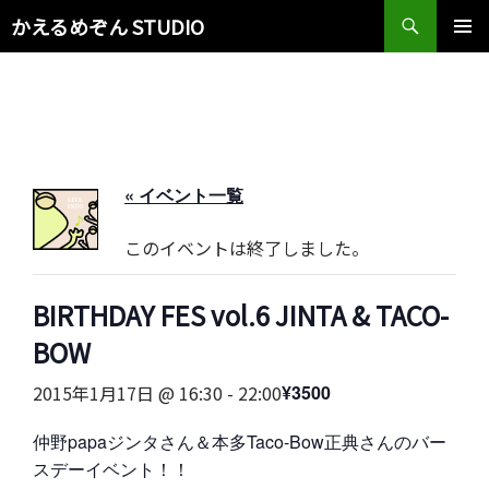
検
かえるめぞん STUDIO
索
コ
メインメ
ン
ニュー
テ
ン
ツ
へ
ス
« イベント一覧
キ
ッ
このイベントは終了しました。
プ
BIRTHDAY FES vol.6 JINTA & TACO-
BOW
2015年1月17日 @ 16:30
-
22:00
¥3500
仲野papaジンタさん＆本多Taco-Bow正典さんのバー
スデーイベント！！