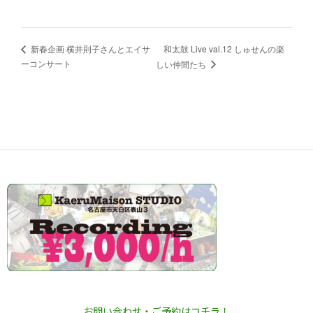
和太鼓 Live val.12 しゅせんの楽
新春企画 横井則子さんとエイサ
ーコンサート
しい仲間たち
お問い合わせ・ご予約はコチラ！