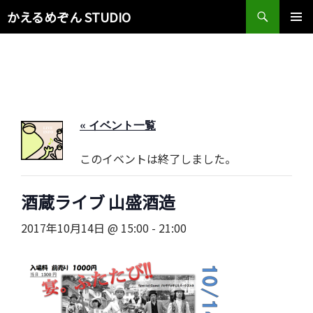
検
かえるめぞん STUDIO
索
コ
メインメ
ン
ニュー
テ
ン
ツ
へ
ス
« イベント一覧
キ
ッ
このイベントは終了しました。
プ
酒蔵ライブ 山盛酒造
2017年10月14日 @ 15:00
-
21:00