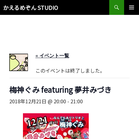
検
かえるめぞん STUDIO
索
コ
メインメ
ン
ニュー
テ
ン
ツ
へ
ス
« イベント一覧
キ
ッ
このイベントは終了しました。
プ
梅神ぐみ featuring 夢井みづき
2018年12月21日 @ 20:00
-
21:00