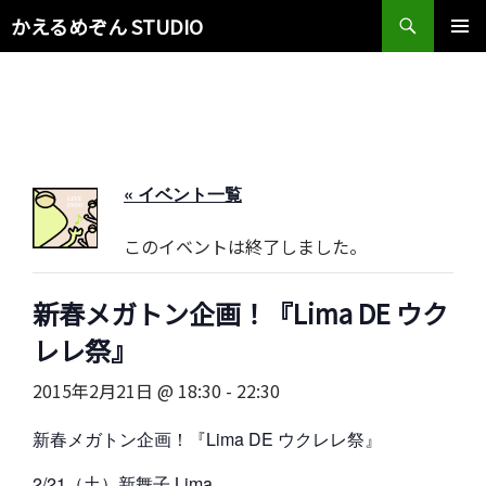
検
かえるめぞん STUDIO
索
コ
メインメ
ン
ニュー
テ
ン
ツ
へ
ス
« イベント一覧
キ
ッ
このイベントは終了しました。
プ
新春メガトン企画！『Lima DE ウク
レレ祭』
2015年2月21日 @ 18:30
-
22:30
新春メガトン企画！『Lima DE ウクレレ祭』
2/21（土）新舞子 Lima