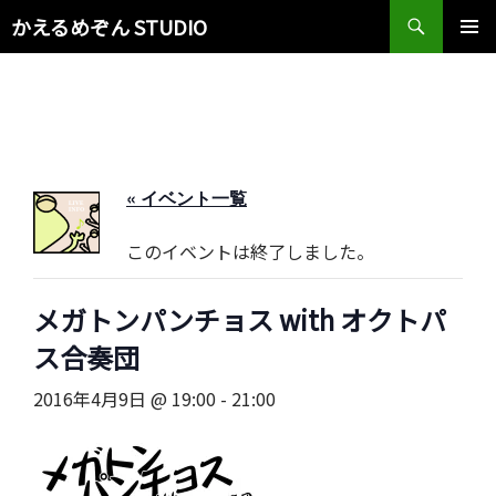
検
かえるめぞん STUDIO
索
コ
メインメ
ン
ニュー
テ
ン
ツ
へ
ス
« イベント一覧
キ
ッ
このイベントは終了しました。
プ
メガトンパンチョス with オクトパ
ス合奏団
2016年4月9日 @ 19:00
-
21:00