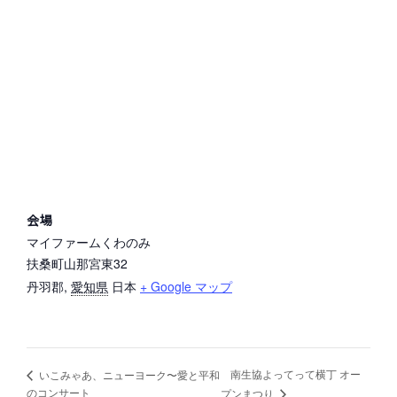
会場
マイファームくわのみ
扶桑町山那宮東32
丹羽郡
,
愛知県
日本
+ Google マップ
南生協よってって横丁 オー
いこみゃあ、ニューヨーク〜愛と平和
のコンサート
プンまつり