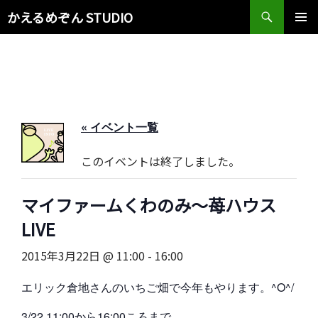
検
かえるめぞん STUDIO
索
コ
メインメ
ン
ニュー
テ
ン
ツ
へ
ス
« イベント一覧
キ
ッ
このイベントは終了しました。
プ
マイファームくわのみ〜苺ハウス
LIVE
2015年3月22日 @ 11:00
-
16:00
エリック倉地さんのいちご畑で今年もやります。^O^/
3/22 11:00から16:00ころまで。