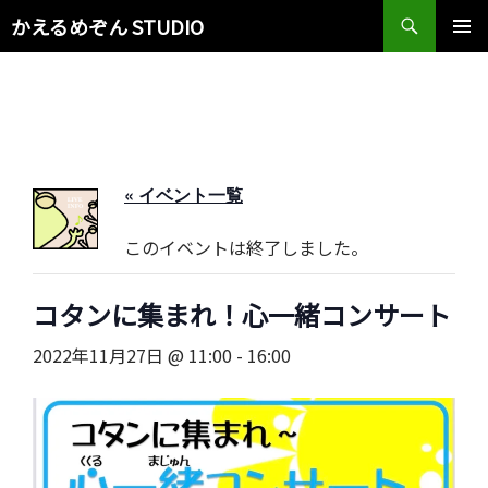
検
かえるめぞん STUDIO
索
コ
メインメ
ン
ニュー
テ
ン
ツ
へ
ス
« イベント一覧
キ
ッ
このイベントは終了しました。
プ
コタンに集まれ！心一緒コンサート
2022年11月27日 @ 11:00
-
16:00