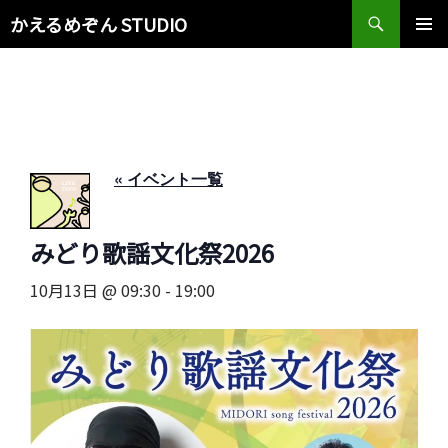
検
かえるめぞん STUDIO
索
コ
メインメ
ン
ニュー
テ
ン
ツ
へ
ス
« イベント一覧
キ
ッ
プ
みどり歌謡文化祭2026
10月13日 @ 09:30
-
19:00