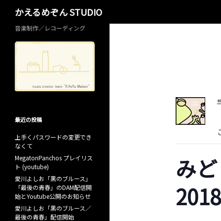
検
かえるめぞん STUDIO
索
音楽制作／レコーディング
最近の投稿
上手くパスワードの変更でき
なくて
みど
MegatonPanchos プレイリス
ト (youtube)
愛川よしお「黒のブルース」
2018
「最後の青春」のDAM配信開
始とYoutube公開のお知らせ
愛川よしお「黒のブルース／
最後の青春」配信開始